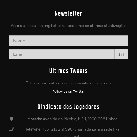
Newsletter
Assina a nossa mailing list para receberes as últimas atualizações
Ir!
Últimos Tweets
Oops, our twitter feed is unavailable right now.
Follow us on Twitter
Sindicato dos Jogadores
Morada:
Avenida do México, N.º 1, 1000-206 Lisboa
Telefone:
+351 213 219 590 (chamada para a rede fixa
nacional)