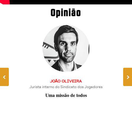
Opinião
NOGUEIRA DA ROCHA
Advogado
(In)Responsabilidade dos clubes na celebração do seguro
desportivo