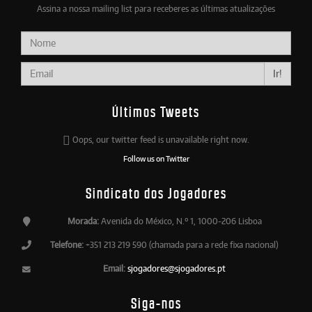
Assina a nossa mailing list para receberes as últimas atualizações
Ir!
Últimos Tweets
Oops, our twitter feed is unavailable right now.
Follow us on Twitter
Sindicato dos Jogadores
Morada:
Avenida do México, N.º 1, 1000-206 Lisboa
Telefone:
+351 213 219 590 (chamada para a rede fixa nacional)
Email:
sjogadores@sjogadores.pt
Siga-nos