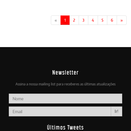
«
1
2
3
4
5
6
»
Newsletter
Assina a nossa mailing list para receberes as últimas atualizações
Ir!
Últimos Tweets