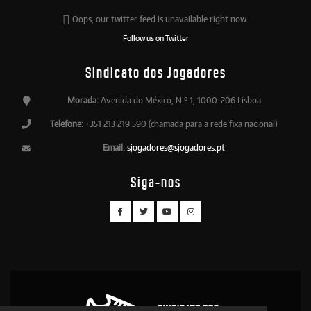
Oops, our twitter feed is unavailable right now.
Follow us on Twitter
Sindicato dos Jogadores
Morada:
Avenida do México, N.º 1, 1000-206 Lisboa
Telefone:
+351 213 219 590 (chamada para a rede fixa nacional)
Email:
sjogadores@sjogadores.pt
Siga-nos