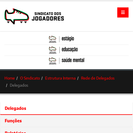
Home
O Sindicato
Estrutura Interna
Rede de Delegados
Delegados
Delegados
Funções