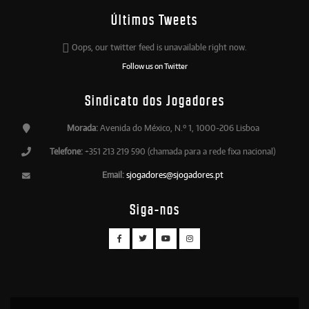
Últimos Tweets
Oops, our twitter feed is unavailable right now.
Follow us on Twitter
Sindicato dos Jogadores
Morada:
Avenida do México, N.º 1, 1000-206 Lisboa
Telefone:
+351 213 219 590 (chamada para a rede fixa nacional)
Email:
sjogadores@sjogadores.pt
Siga-nos