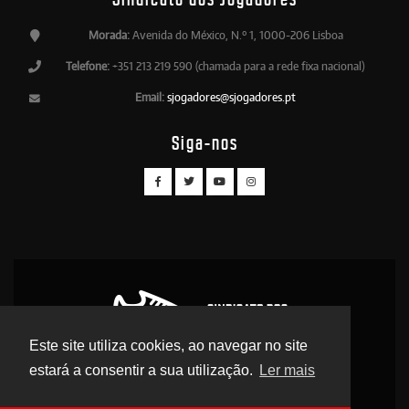
Morada:
Avenida do México, N.º 1, 1000-206 Lisboa
Telefone:
+351 213 219 590 (chamada para a rede fixa nacional)
Email:
sjogadores@sjogadores.pt
Siga-nos
Este site utiliza cookies, ao navegar no site
estará a consentir a sua utilização.
Ler mais
© 2026 Sindicato dos Jogadores - Direitos Reservados