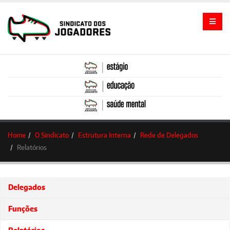
Home
O Sindicato
Estrutura Interna
Rede de Delegados
Relatórios
Delegados
Funções