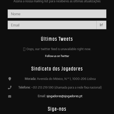
Assina a nossa mailing list para receberes as últimas atualizações
Ir!
Últimos Tweets
Oops, our twitter feed is unavailable right now.
Follow us on Twitter
Sindicato dos Jogadores
Morada:
Avenida do México, N.º 1, 1000-206 Lisboa
Telefone:
+351 213 219 590 (chamada para a rede fixa nacional)
Email:
sjogadores@sjogadores.pt
Siga-nos