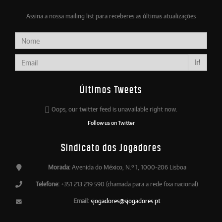
Assina a nossa mailing list para receberes as últimas atualizações
Ir!
Últimos Tweets
Oops, our twitter feed is unavailable right now.
Follow us on Twitter
Sindicato dos Jogadores
Morada:
Avenida do México, N.º 1, 1000-206 Lisboa
Telefone:
+351 213 219 590 (chamada para a rede fixa nacional)
Email:
sjogadores@sjogadores.pt