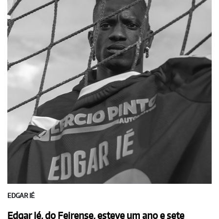
EDGAR IÉ
Edgar Ié, do Feirense, esteve um ano e sete