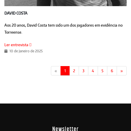
DAVID COSTA
Aos 20 anos, David Costa tem sido um dos jogadores em evidência no
Torreense.
Ler entrevista
10 de Janeiro de 2025
«
1
2
3
4
5
6
»
Newsletter