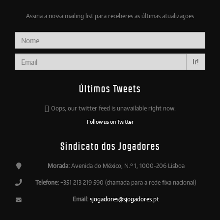
Assina a nossa mailing list para receberes as últimas atualizações
Ir!
Últimos Tweets
Oops, our twitter feed is unavailable right now.
Follow us on Twitter
Sindicato dos Jogadores
Morada:
Avenida do México, N.º 1, 1000-206 Lisboa
Telefone:
+351 213 219 590 (chamada para a rede fixa nacional)
Email:
sjogadores@sjogadores.pt