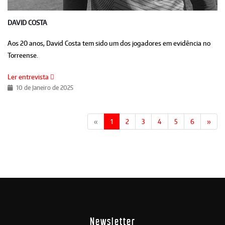
DAVID COSTA
Aos 20 anos, David Costa tem sido um dos jogadores em evidência no
Torreense.
Ler entrevista
10 de Janeiro de 2025
«
1
2
3
4
5
6
»
Newsletter