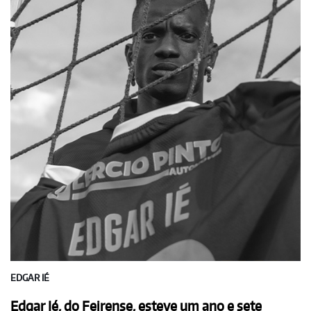
EDGAR IÉ
Edgar Ié, do Feirense, esteve um ano e sete