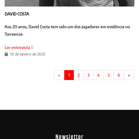
DAVID COSTA
Aos 20 anos, David Costa tem sido um dos jogadores em evidência no
Torreense.
Ler entrevista
10 de Janeiro de 2025
«
1
2
3
4
5
6
»
Newsletter