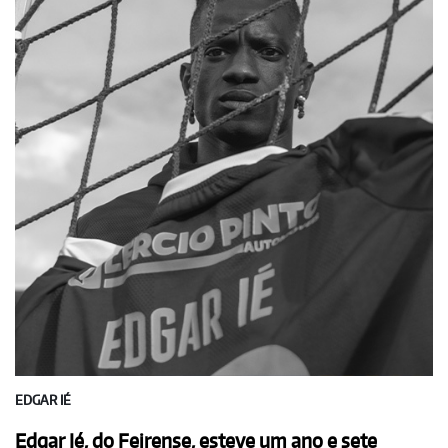
EDGAR IÉ
Edgar Ié, do Feirense, esteve um ano e sete