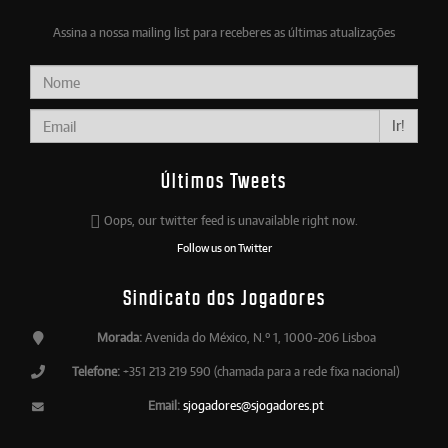
Assina a nossa mailing list para receberes as últimas atualizações
Ir!
Últimos Tweets
Oops, our twitter feed is unavailable right now.
Follow us on Twitter
Sindicato dos Jogadores
Morada:
Avenida do México, N.º 1, 1000-206 Lisboa
Telefone:
+351 213 219 590 (chamada para a rede fixa nacional)
Email:
sjogadores@sjogadores.pt