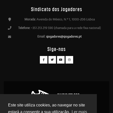
Sindicato dos Jogadores
Morada:
Avenida do México, N.º 1, 1000-206 Lisboa
Telefone:
+351 213 219 590 (chamada para a rede fixa nacional)
Email:
sjogadores@sjogadores.pt
Siga-nos
Este site utiliza cookies, ao navegar no site
estará a consentir a sua utilização.
Ler mais
© 2026 Sindicato dos Jogadores - Direitos Reservados