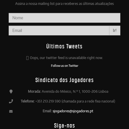
Assina a nossa mailing list para receberes as últimas atualizações
Ir!
Últimos Tweets
Oops, our twitter feed is unavailable right now.
Follow us on Twitter
Sindicato dos Jogadores
Morada:
Avenida do México, N.º 1, 1000-206 Lisboa
Telefone:
+351 213 219 590 (chamada para a rede fixa nacional)
Email:
sjogadores@sjogadores.pt
Siga-nos