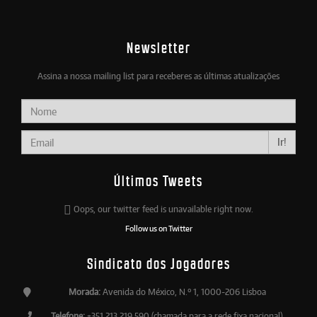
Newsletter
Assina a nossa mailing list para receberes as últimas atualizações
Ir!
Últimos Tweets
Oops, our twitter feed is unavailable right now.
Follow us on Twitter
Sindicato dos Jogadores
Morada:
Avenida do México, N.º 1, 1000-206 Lisboa
Telefone:
+351 213 219 590 (chamada para a rede fixa nacional)