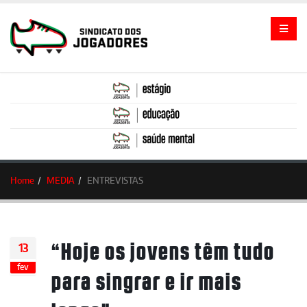
Home
MEDIA
ENTREVISTAS
“Hoje os jovens têm tudo
13
fev
para singrar e ir mais