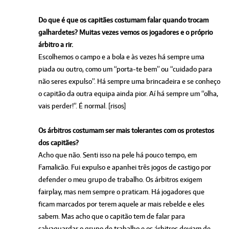
Do que é que os capitães costumam falar quando trocam
galhardetes? Muitas vezes vemos os jogadores e o próprio
árbitro a rir.
Escolhemos o campo e a bola e às vezes há sempre uma
piada ou outro, como um “porta-te bem” ou “cuidado para
não seres expulso”. Há sempre uma brincadeira e se conheço
o capitão da outra equipa ainda pior. Aí há sempre um “olha,
vais perder!”. É normal. [risos]
Os árbitros costumam ser mais tolerantes com os protestos
dos capitães?
Acho que não. Senti isso na pele há pouco tempo, em
Famalicão. Fui expulso e apanhei três jogos de castigo por
defender o meu grupo de trabalho. Os árbitros exigem
fairplay, mas nem sempre o praticam. Há jogadores que
ficam marcados por terem aquele ar mais rebelde e eles
sabem. Mas acho que o capitão tem de falar para
salvaguardar o grupo de trabalho e os árbitros deviam de