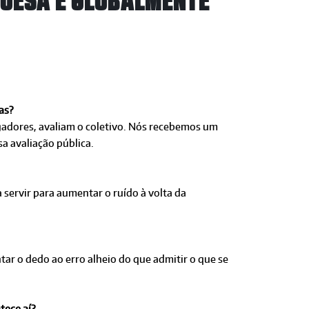
GUESA É GLOBALMENTE
as?
adores, avaliam o coletivo. Nós recebemos um
sa avaliação pública.
a servir para aumentar o ruído à volta da
tar o dedo ao erro alheio do que admitir o que se
tece aí?