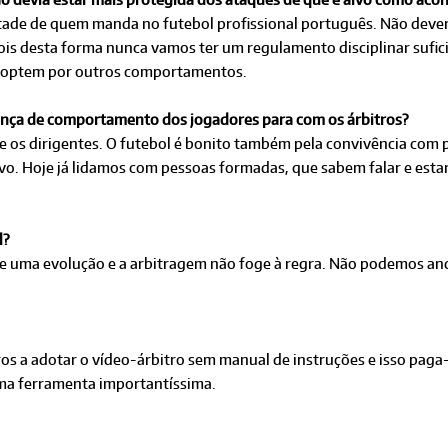
ontade de quem manda no futebol profissional português. Não deve
 pois desta forma nunca vamos ter um regulamento disciplinar suf
s optem por outros comportamentos.
nça de comportamento dos jogadores para com os árbitros?
e os dirigentes. O futebol é bonito também pela convivência com p
povo. Hoje já lidamos com pessoas formadas, que sabem falar e es
l?
te uma evolução e a arbitragem não foge à regra. Não podemos an
s a adotar o vídeo-árbitro sem manual de instruções e isso paga-
uma ferramenta importantíssima.