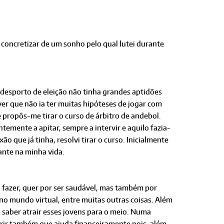
concretizar de um sonho pelo qual lutei durante
 desporto de eleição não tinha grandes aptidões
 ver que não ia ter muitas hipóteses de jogar com
 propôs-me tirar o curso de árbitro de andebol.
temente a apitar, sempre a intervir e aquilo fazia-
o que já tinha, resolvi tirar o curso. Inicialmente
ante na minha vida.
 fazer, quer por ser saudável, mas também por
no mundo virtual, entre muitas outras coisas. Além
 saber atrair esses jovens para o meio. Numa
ferir também que ajuda financeiramente pois, além