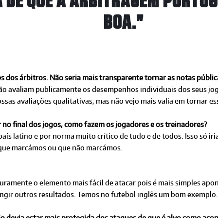
A DE QUE A ARBITRAGEM PORTU
BOA."
s dos árbitros. Não seria mais transparente tornar as notas públic
o avaliam publicamente os desempenhos individuais dos seus jog
ssas avaliações qualitativas, mas não vejo mais valia em tornar es
 no final dos jogos, como fazem os jogadores e os treinadores?
s latino e por norma muito crítico de tudo e de todos. Isso só iri
ti que marcámos ou que não marcámos.
guramente o elemento mais fácil de atacar pois é mais simples apon
tingir outros resultados. Temos no futebol inglês um bom exemplo.
ão devia estar mais protegida dos ataques de que é alvo como acon