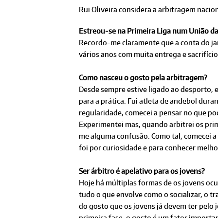
Rui Oliveira considera a arbitragem nacio
Estreou-se na Primeira Liga num União d
Recordo-me claramente que a conta do jan
vários anos com muita entrega e sacrifício
Como nasceu o gosto pela arbitragem?
Desde sempre estive ligado ao desporto, 
para a prática. Fui atleta de andebol dura
regularidade, comecei a pensar no que pod
Experimentei mas, quando arbitrei os prime
me alguma confusão. Como tal, comecei a ol
foi por curiosidade e para conhecer melho
Ser árbitro é apelativo para os jovens?
Hoje há múltiplas formas de os jovens oc
tudo o que envolve como o socializar, o t
do gosto que os jovens já devem ter pelo
primeira fase, o gosto é um fator importa