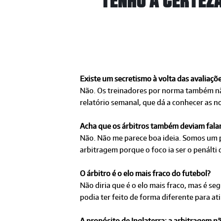
TENHO A CERTEZ
Existe um secretismo à volta das avaliaçõe
Não. Os treinadores por norma também nã
relatório semanal, que dá a conhecer as no
Acha que os árbitros também deviam falar
Não. Não me parece boa ideia. Somos um paí
arbitragem porque o foco ia ser o penál
O árbitro é o elo mais fraco do futebol?
Não diria que é o elo mais fraco, mas é se
podia ter feito de forma diferente para a
A propósito de Inglaterra: a arbitragem n