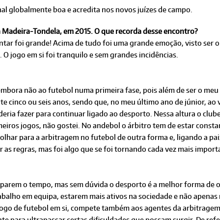
nal globalmente boa e acredita nos novos juízes de campo.
a Madeira-Tondela, em 2015. O que recorda desse encontro?
tar foi grande! Acima de tudo foi uma grande emoção, visto ser o 
. O jogo em si foi tranquilo e sem grandes incidências.
embora não ao futebol numa primeira fase, pois além de ser o meu
nte cinco ou seis anos, sendo que, no meu último ano de júnior, ao
eria fazer para continuar ligado ao desporto. Nessa altura o clube
iros jogos, não gostei. No andebol o árbitro tem de estar constan
har para a arbitragem no futebol de outra forma e, ligando a paixã
r as regras, mas foi algo que se foi tornando cada vez mais import
uparem o tempo, mas sem dúvida o desporto é a melhor forma de o
rabalho em equipa, estarem mais ativos na sociedade e não apenas 
 jogo de futebol em si, compete também aos agentes da arbitragem
nte para ultrapassar certas dificuldades que possam surgir. De re