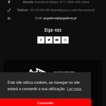
Morada:
Avenida do México, N.º 1, 1000-206 Lisboa
Telefone:
+351 213 219 590 (chamada para a rede fixa nacional)
Email:
sjogadores@sjogadores.pt
Siga-nos
Este site utiliza cookies, ao navegar no site
estará a consentir a sua utilização.
Ler mais
© 2026 Sindicato dos Jogadores - Direitos Reservados
Contactos
Apoio Legal
Antidoping
Delegados
Legislação Desportiva
Concordo