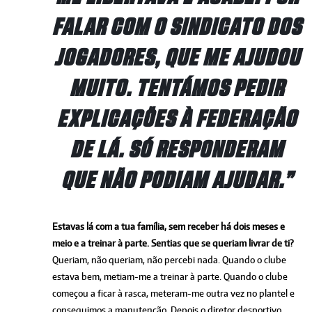
FALAR COM O SINDICATO DOS
JOGADORES, QUE ME AJUDOU
MUITO. TENTÁMOS PEDIR
EXPLICAÇÕES À FEDERAÇÃO
DE LÁ. SÓ RESPONDERAM
QUE NÃO PODIAM AJUDAR.”
Estavas lá com a tua família, sem receber há dois meses e
meio e a treinar à parte. Sentias que se queriam livrar de ti?
Queriam, não queriam, não percebi nada. Quando o clube
estava bem, metiam-me a treinar à parte. Quando o clube
começou a ficar à rasca, meteram-me outra vez no plantel e
conseguimos a manutenção. Depois o diretor desportivo