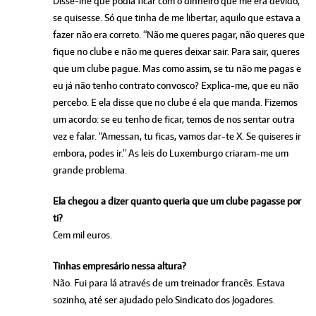
Disse-lhe que podia ficar com o dinheiro que me era devido,
se quisesse. Só que tinha de me libertar, aquilo que estava a
fazer não era correto. “Não me queres pagar, não queres que
fique no clube e não me queres deixar sair. Para sair, queres
que um clube pague. Mas como assim, se tu não me pagas e
eu já não tenho contrato convosco? Explica-me, que eu não
percebo. E ela disse que no clube é ela que manda. Fizemos
um acordo: se eu tenho de ficar, temos de nos sentar outra
vez e falar. “Amessan, tu ficas, vamos dar-te X. Se quiseres ir
embora, podes ir.” As leis do Luxemburgo criaram-me um
grande problema.
Ela chegou a dizer quanto queria que um clube pagasse por
ti?
Cem mil euros.
Tinhas empresário nessa altura?
Não. Fui para lá através de um treinador francês. Estava
sozinho, até ser ajudado pelo Sindicato dos Jogadores.