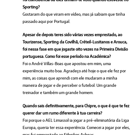
Sporting?
Gostaram do que viram em vídeo, mas já sabiam que tinha
passado aqui por Portugal.
Apesar de depois teres sido várias vezes emprestado, ao
Tourizense, Sporting da Covilhã, Créteil-Lusitanos e Arouca,
foi nessa fase em que jogaste oito vezes na Primeira Divisão
portuguesa. Como foi esse período na Académica?
Foi o André Villas-Boas que apostou em mim, uma
experiência muito boa. Agradeço até hoje o que ele fez por
mim, as coisas que aprendi com ele mudaram a minha
maneira de jogar e de perceber o futebol. Um grande
treinador e também um grande homem.
Quando sais definitivamente, para Chipre, o que é que te fez
querer dar um rumo diferente à tua carreira?
Foi porque o AEL Limassol ia jogar a pré-eliminatória da Liga
Europa, queria ter essa experiência. Comecei a jogar por eles,
mas fui emprestado ao Ethnikos Achnas.