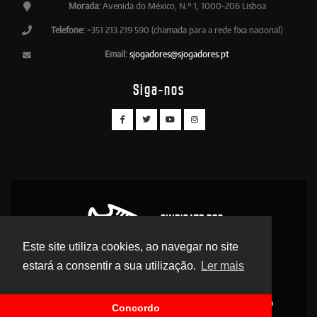
Morada:
Avenida do México, N.º 1, 1000-206 Lisboa
Telefone:
+351 213 219 590 (chamada para a rede fixa nacional)
Email:
sjogadores@sjogadores.pt
Siga-nos
Este site utiliza cookies, ao navegar no site
estará a consentir a sua utilização.
Ler mais
© 2026 Sindicato dos Jogadores - Direitos Reservados
Contactos
Apoio Legal
Antidoping
Delegados
Legislação Desportiva
Concordo