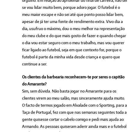
orgulho. Em relação ao aproximar do final de carreira, não sei
se vou lidar muito bem, porque adoro jogar. O futebol é o
meu maior escape e não sei até que ponto posso lidar bem,
apesar de já ter uma fonte de rendimento extra. Vivo dia a
dia, usufruo o máximo, dou o meu melhor na representação
do meu clube e do que mais gosto de fazer e quando chegar
o dia vou estar seguro com o meu trabalho, mas vou querer
ficar ligado ao futebol, seja em que contexto for, porque o
futebol é parte da minha vida desde criança e quero que
continue a ser.
Os clientes da barbearia reconhecem-te por seres o capitão
do Amarante?
Sim, sem dúvida. Não basta jogar no Amarante para os
clientes virem ao meu salão, mas sinceramente ajuda muito.
O facto de termos jogado em Alvalade com o Sporting, para a
Taça de Portugal, fez com que nas semanas seguintes toda a
gente quisesse cortar o cabelo comigo e pedi mais ajuda ao
Armando. As pessoas quiseram aderir ainda mais e o futebol