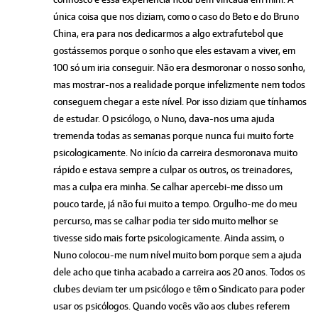
única coisa que nos diziam, como o caso do Beto e do Bruno
China, era para nos dedicarmos a algo extrafutebol que
gostássemos porque o sonho que eles estavam a viver, em
100 só um iria conseguir. Não era desmoronar o nosso sonho,
mas mostrar-nos a realidade porque infelizmente nem todos
conseguem chegar a este nível. Por isso diziam que tínhamos
de estudar. O psicólogo, o Nuno, dava-nos uma ajuda
tremenda todas as semanas porque nunca fui muito forte
psicologicamente. No início da carreira desmoronava muito
rápido e estava sempre a culpar os outros, os treinadores,
mas a culpa era minha. Se calhar apercebi-me disso um
pouco tarde, já não fui muito a tempo. Orgulho-me do meu
percurso, mas se calhar podia ter sido muito melhor se
tivesse sido mais forte psicologicamente. Ainda assim, o
Nuno colocou-me num nível muito bom porque sem a ajuda
dele acho que tinha acabado a carreira aos 20 anos. Todos os
clubes deviam ter um psicólogo e têm o Sindicato para poder
usar os psicólogos. Quando vocês vão aos clubes referem