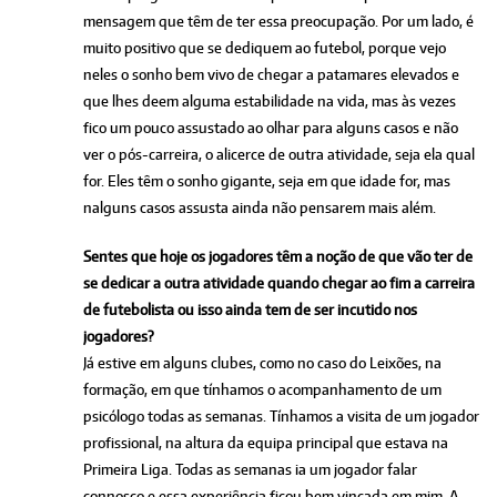
mensagem que têm de ter essa preocupação. Por um lado, é
muito positivo que se dediquem ao futebol, porque vejo
neles o sonho bem vivo de chegar a patamares elevados e
que lhes deem alguma estabilidade na vida, mas às vezes
fico um pouco assustado ao olhar para alguns casos e não
ver o pós-carreira, o alicerce de outra atividade, seja ela qual
for. Eles têm o sonho gigante, seja em que idade for, mas
nalguns casos assusta ainda não pensarem mais além.
Sentes que hoje os jogadores têm a noção de que vão ter de
se dedicar a outra atividade quando chegar ao fim a carreira
de futebolista ou isso ainda tem de ser incutido nos
jogadores?
Já estive em alguns clubes, como no caso do Leixões, na
formação, em que tínhamos o acompanhamento de um
psicólogo todas as semanas. Tínhamos a visita de um jogador
profissional, na altura da equipa principal que estava na
Primeira Liga. Todas as semanas ia um jogador falar
connosco e essa experiência ficou bem vincada em mim. A