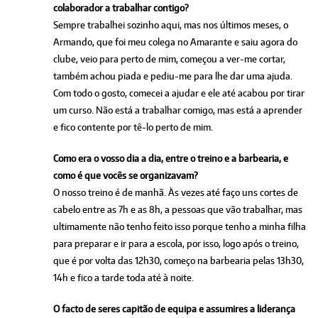
colaborador a trabalhar contigo?
Sempre trabalhei sozinho aqui, mas nos últimos meses, o
Armando, que foi meu colega no Amarante e saiu agora do
clube, veio para perto de mim, começou a ver-me cortar,
também achou piada e pediu-me para lhe dar uma ajuda.
Com todo o gosto, comecei a ajudar e ele até acabou por tirar
um curso. Não está a trabalhar comigo, mas está a aprender
e fico contente por tê-lo perto de mim.
Como era o vosso dia a dia, entre o treino e a barbearia, e
como é que vocês se organizavam?
O nosso treino é de manhã. Às vezes até faço uns cortes de
cabelo entre as 7h e as 8h, a pessoas que vão trabalhar, mas
ultimamente não tenho feito isso porque tenho a minha filha
para preparar e ir para a escola, por isso, logo após o treino,
que é por volta das 12h30, começo na barbearia pelas 13h30,
14h e fico a tarde toda até à noite.
O facto de seres capitão de equipa e assumires a liderança