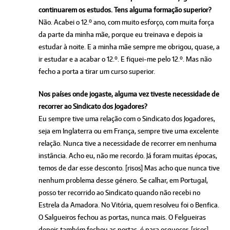
continuarem os estudos. Tens alguma formação superior?
Não. Acabei o 12.º ano, com muito esforço, com muita força
da parte da minha mãe, porque eu treinava e depois ia
estudar à noite. E a minha mãe sempre me obrigou, quase, a
ir estudar e a acabar o 12.º. E fiquei-me pelo 12.º. Mas não
fecho a porta a tirar um curso superior.
Nos países onde jogaste, alguma vez tiveste necessidade de
recorrer ao Sindicato dos Jogadores?
Eu sempre tive uma relação com o Sindicato dos Jogadores,
seja em Inglaterra ou em França, sempre tive uma excelente
relação. Nunca tive a necessidade de recorrer em nenhuma
instância. Acho eu, não me recordo. Já foram muitas épocas,
temos de dar esse desconto. [risos] Mas acho que nunca tive
nenhum problema desse género. Se calhar, em Portugal,
posso ter recorrido ao Sindicato quando não recebi no
Estrela da Amadora. No Vitória, quem resolveu foi o Benfica.
O Salgueiros fechou as portas, nunca mais. O Felgueiras
depois também fechou as portas, é para esquecer. [risos]