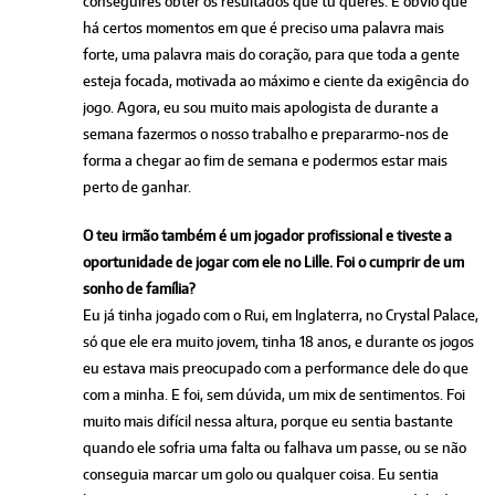
conseguires obter os resultados que tu queres. É óbvio que
há certos momentos em que é preciso uma palavra mais
forte, uma palavra mais do coração, para que toda a gente
esteja focada, motivada ao máximo e ciente da exigência do
jogo. Agora, eu sou muito mais apologista de durante a
semana fazermos o nosso trabalho e prepararmo-nos de
forma a chegar ao fim de semana e podermos estar mais
perto de ganhar.
O teu irmão também é um jogador profissional e tiveste a
oportunidade de jogar com ele no Lille. Foi o cumprir de um
sonho de família?
Eu já tinha jogado com o Rui, em Inglaterra, no Crystal Palace,
só que ele era muito jovem, tinha 18 anos, e durante os jogos
eu estava mais preocupado com a performance dele do que
com a minha. E foi, sem dúvida, um mix de sentimentos. Foi
muito mais difícil nessa altura, porque eu sentia bastante
quando ele sofria uma falta ou falhava um passe, ou se não
conseguia marcar um golo ou qualquer coisa. Eu sentia