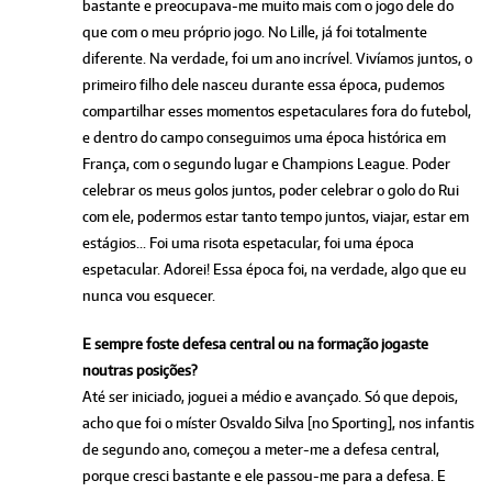
bastante e preocupava-me muito mais com o jogo dele do
que com o meu próprio jogo. No Lille, já foi totalmente
diferente. Na verdade, foi um ano incrível. Vivíamos juntos, o
primeiro filho dele nasceu durante essa época, pudemos
compartilhar esses momentos espetaculares fora do futebol,
e dentro do campo conseguimos uma época histórica em
França, com o segundo lugar e Champions League. Poder
celebrar os meus golos juntos, poder celebrar o golo do Rui
com ele, podermos estar tanto tempo juntos, viajar, estar em
estágios... Foi uma risota espetacular, foi uma época
espetacular. Adorei! Essa época foi, na verdade, algo que eu
nunca vou esquecer.
E sempre foste defesa central ou na formação jogaste
noutras posições?
Até ser iniciado, joguei a médio e avançado. Só que depois,
acho que foi o míster Osvaldo Silva [no Sporting], nos infantis
de segundo ano, começou a meter-me a defesa central,
porque cresci bastante e ele passou-me para a defesa. E