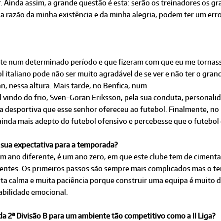
 Ainda assim, a grande questão é esta: serão os treinadores os g
o a razão da minha existência e da minha alegria, podem ter um err
te num determinado período e que fizeram com que eu me tornasse
ol italiano pode não ser muito agradável de se ver e não ter o gra
n, nessa altura. Mais tarde, no Benfica, num
vindo do frio, Sven-Goran Eriksson, pela sua conduta, personal
ra desportiva que esse senhor ofereceu ao futebol. Finalmente, no
inda mais adepto do futebol ofensivo e percebesse que o futebol 
 a sua expectativa para a temporada?
é um ano diferente, é um ano zero, em que este clube tem de ciment
igentes. Os primeiros passos são sempre mais complicados mas o te
ita calma e muita paciência porque construir uma equipa é muito 
tabilidade emocional.
 2ª Divisão B para um ambiente tão competitivo como a II Liga?