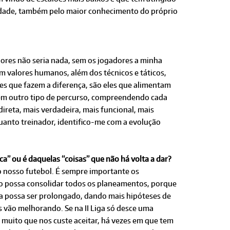
lidade, também pelo maior conhecimento do próprio
dores não seria nada, sem os jogadores a minha
m valores humanos, além dos técnicos e táticos,
les que fazem a diferença, são eles que alimentam
tem outro tipo de percurso, compreendendo cada
ireta, mais verdadeira, mais funcional, mais
anto treinador, identifico-me com a evolução
a” ou é daquelas “coisas” que não há volta a dar?
o nosso futebol. É sempre importante os
po possa consolidar todos os planeamentos, porque
ça possa ser prolongado, dando mais hipóteses de
s vão melhorando. Se na II Liga só desce uma
 muito que nos custe aceitar, há vezes em que tem