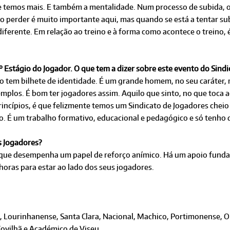
 temos mais. E também a mentalidade. Num processo de subida, o
o perder é muito importante aqui, mas quando se está a tentar su
 diferente. Em relação ao treino e à forma como acontece o treino,
º Estágio do Jogador. O que tem a dizer sobre este evento do Sind
 tem bilhete de identidade. É um grande homem, no seu caráter, 
emplos. É bom ter jogadores assim. Aquilo que sinto, no que toca 
rincípios, é que felizmente temos um Sindicato de Jogadores chei
. É um trabalho formativo, educacional e pedagógico e só tenho 
s Jogadores?
que desempenha um papel de reforço anímico. Há um apoio fundame
 horas para estar ao lado dos seus jogadores.
, Lourinhanense, Santa Clara, Nacional, Machico, Portimonense, Op
Covilhã e Académico de Viseu.