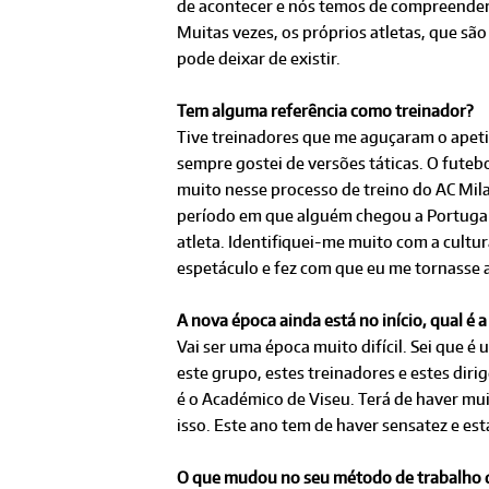
de acontecer e nós temos de compreender.
Muitas vezes, os próprios atletas, que sã
pode deixar de existir.
Tem alguma referência como treinador?
Tive treinadores que me aguçaram o apeti
sempre gostei de versões táticas. O futeb
muito nesse processo de treino do AC Mila
período em que alguém chegou a Portugal 
atleta. Identifiquei-me muito com a cultu
espetáculo e fez com que eu me tornasse a
A nova época ainda está no início, qual é
Vai ser uma época muito difícil. Sei que 
este grupo, estes treinadores e estes dir
é o Académico de Viseu. Terá de haver mu
isso. Este ano tem de haver sensatez e es
O que mudou no seu método de trabalho da