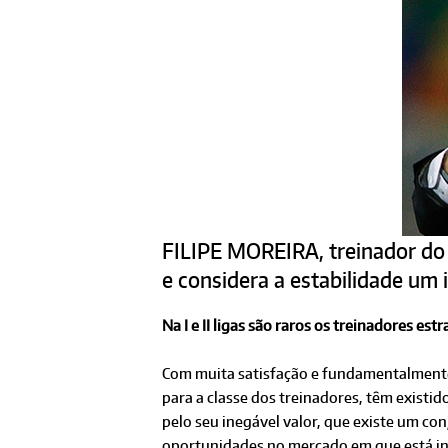
FILIPE MOREIRA, treinador do A
e considera a estabilidade um 
Na I e II ligas são raros os treinadores e
Com muita satisfação e fundamentalmente 
para a classe dos treinadores, têm existi
pelo seu inegável valor, que existe um co
oportunidades no mercado em que está ins