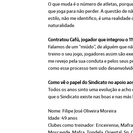
O que muda é o número de atletas, porque
que joga para não perder. A questão de nã
estilo, não me identifico, é uma realidade
naturalidade.
Contratou Cafú, jogador que integrou o 11
Falamos de um “miúdo”, de alguém que não
treino o seu jogo, jogadores assim são ex
me revejo pela sua conduta e pelos seus p
como esse processo tem sido desenvolvido
Como vê o papel do Sindicato no apoio ao
Todos os anos sinto uma evolução e acho 
que o Sindicato existe nas boas e nas más
Nome: Filipe José Oliveira Moreira
Idade: 49 anos
Clubes como treinador: Ericeirense, Mafra
Moscavide, Mafra, Tondela, Oriental, Sp. 