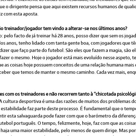
rque o dirigente pensa que aqui existem recursos humanos de qua
iz com esta aposta.
ão treinador/jogador tem vindo a alterar-se nos últimos anos?
pelo facto de já treinar há 28 anos, posso dizer que sem os joga
dos anos, tenho lidado com tanta gente boa, com jogadores que tê
dizer que faço parte do futebol. São eles que fazem a magia, são e
fazer o mesmo. Hoje o jogador está mais evoluído nesse aspeto, 
ue as coisas hoje possuem conceitos de uma relação humana mais d
rceber que temos de manter o mesmo caminho. Cada vez mais, enqu
es com os treinadores e não recorrem tanto à “chicotada psicológic
 cultura desportiva é uma das razões de muitos dos problemas d
a estabilidade faz parte deste processo. É fundamental que o tem
ntir esta salvaguarda pode fazer com que o barómetro da diferen
utebol português. O tempo, felizmente, hoje, faz com que as coisa
e haja uma maior estabilidade, pelo menos de quem dirige. Mas por