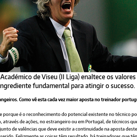
cadémico de Viseu (II Liga) enaltece os valores
ingrediente fundamental para atingir o sucesso.
strangeiros. Como vê esta cada vez maior aposta no treinador portu
porque é o reconhecimento do potencial existente no técnico por
do, através de ações, no estrangeiro ou em Portugal, de técnicos
njunto de valências que deve existir a continuidade na aposta dest
erido. Felizmente as coisas têm resultado, há treinadores que tê