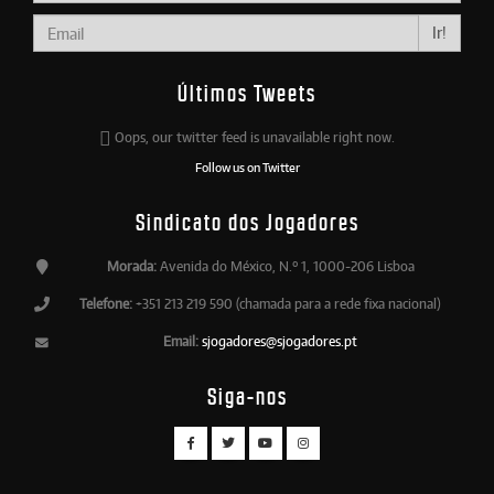
Ir!
Últimos Tweets
Oops, our twitter feed is unavailable right now.
Follow us on Twitter
Sindicato dos Jogadores
Morada:
Avenida do México, N.º 1, 1000-206 Lisboa
Telefone:
+351 213 219 590 (chamada para a rede fixa nacional)
Email:
sjogadores@sjogadores.pt
Siga-nos