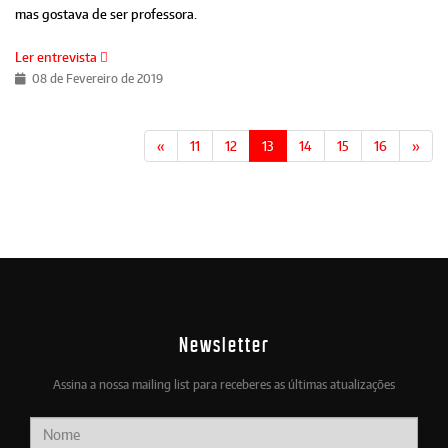
mas gostava de ser professora.
Ler entrevista
08 de Fevereiro de 2019
«
11
12
13
14
15
16
»
Newsletter
Assina a nossa mailing list para receberes as últimas atualizações