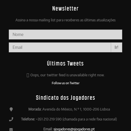
Newsletter
Assina a nossa mailing list para receberes as últimas atualizações
Ir!
Últimos Tweets
Oops, our twitter feed is unavailable right now.
Follow us on Twitter
Sindicato dos Jogadores
Morada:
Avenida do México, N.º 1, 1000-206 Lisboa
Telefone:
+351 213 219 590 (chamada para a rede fixa nacional)
Email:
sjogadores@sjogadores.pt