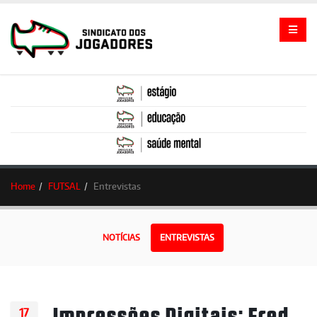
Home
FUTSAL
Entrevistas
NOTÍCIAS
ENTREVISTAS
Impressões Digitais: Fred
17