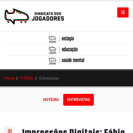
Home
FUTSAL
Entrevistas
NOTÍCIAS
ENTREVISTAS
Impressões Digitais: Fábio
31