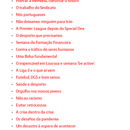
Honrar a memória, construir o futuro
O trabalho do Sindicato
Nós portugueses
Não deixamos ninguém para trás
A Premier League depois do Special One
O desporto que precisamos
Semana da Formação Financeira
Contra o tráfico de seres humanos
Uma Bolsa fundamental
O impensável em Lourosa e semana ‘be active’
A Liga 3 e o que aí vem
Futebol, DGS e bom senso
Saúde e desporto
Orgulho nos nossos jovens
Não ao racismo
Evitar retrocessos
A crise dentro da crise
Os desafios da pandemia
Um desastre à espera de acontecer