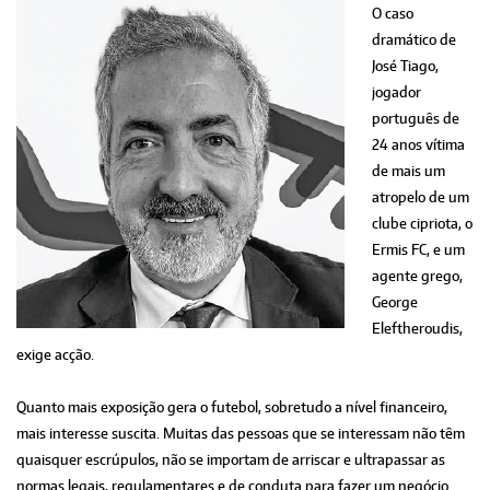
O caso
dramático de
José Tiago,
jogador
português de
24 anos vítima
de mais um
atropelo de um
clube cipriota, o
Ermis FC, e um
agente grego,
George
Eleftheroudis,
exige acção.
Quanto mais exposição gera o futebol, sobretudo a nível financeiro,
mais interesse suscita. Muitas das pessoas que se interessam não têm
quaisquer escrúpulos, não se importam de arriscar e ultrapassar as
normas legais, regulamentares e de conduta para fazer um negócio.