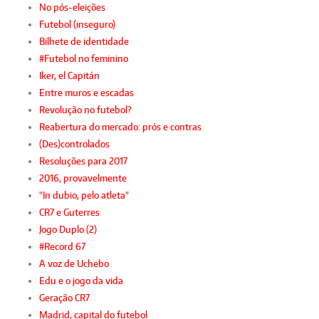
No pós-eleições
Futebol (inseguro)
Bilhete de identidade
#Futebol no feminino
Iker, el Capitán
Entre muros e escadas
Revolução no futebol?
Reabertura do mercado: prós e contras
(Des)controlados
Resoluções para 2017
2016, provavelmente
"In dubio, pelo atleta"
CR7 e Guterres
Jogo Duplo (2)
#Record 67
A voz de Uchebo
Edu e o jogo da vida
Geração CR7
Madrid, capital do futebol