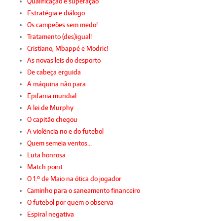
Qualificação e superação
Estratégia e diálogo
Os campeões sem medo!
Tratamento (des)igual!
Cristiano, Mbappé e Modric!
As novas leis do desporto
De cabeça erguida
A máquina não para
Epifania mundial
A lei de Murphy
O capitão chegou
A violência no e do futebol
Quem semeia ventos…
Luta honrosa
Match point
O 1.º de Maio na ótica do jogador
Caminho para o saneamento financeiro
O futebol por quem o observa
Espiral negativa