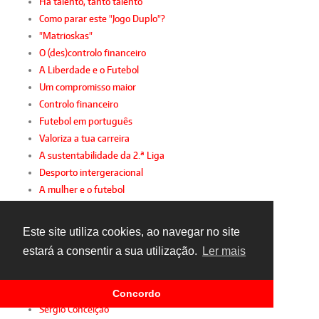
Há talento, tanto talento
Como parar este "Jogo Duplo"?
"Matrioskas"
O (des)controlo financeiro
A Liberdade e o Futebol
Um compromisso maior
Controlo financeiro
Futebol em português
Valoriza a tua carreira
A sustentabilidade da 2.ª Liga
Desporto intergeracional
A mulher e o futebol
Gianni, FIFPro e FPF
Sindicato de parabéns
Este site utiliza cookies, ao navegar no site
Sporting diz presente!
estará a consentir a sua utilização.
Ler mais
Racismo inconsciente
Futebol amador com apoio
Jogamos o mesmo jogo
Concordo
Sérgio Conceição