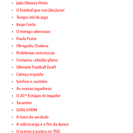
João Oliveira Pinto
O futebol que nos (des)une!
Tempo útil de jogo
Jorge Costa
O inimigo silencioso
Paulo Futre
Obrigado, Chalana
Problemas estruturais
Cristiano, cidadão pleno
Ultimate Football Draft
Cabeça erguida
Sonhos e cautelas
As nossas jogadoras
O 20.º Estágio do Jogador
Tarantini
GOAL4PDM
A hora da verdade
A sobrecarga e o fim da época
O acesso à justiça no TAD