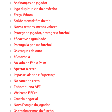
As finanças do jogador
Jogo duplo: início do desfecho
Força ‘Bibota’
Saúde mental: fim do tabu
Novos tempos, menos valores
Proteger o jogador, proteger o futebol
#Beactive e igualdade
Portugal a pensar futebol
Os craques de ouro
#Amazónia
Ao lado de Fábio Paim
Apertar o cerco
Impasse, alarido e Supertaça
No caminho certo
Enhorabuena AFE
Welcome FIFPro
Cautela negocial
Novo Estágio do Jogador
Os totalitarismos do futebol