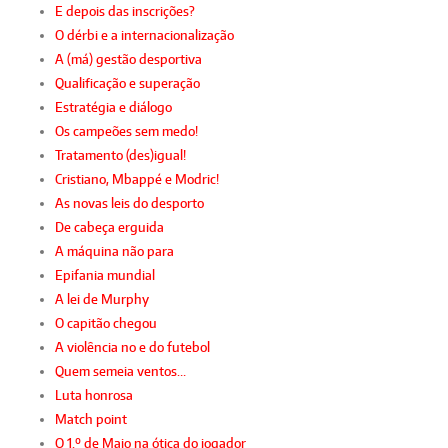
E depois das inscrições?
O dérbi e a internacionalização
A (má) gestão desportiva
Qualificação e superação
Estratégia e diálogo
Os campeões sem medo!
Tratamento (des)igual!
Cristiano, Mbappé e Modric!
As novas leis do desporto
De cabeça erguida
A máquina não para
Epifania mundial
A lei de Murphy
O capitão chegou
A violência no e do futebol
Quem semeia ventos…
Luta honrosa
Match point
O 1.º de Maio na ótica do jogador