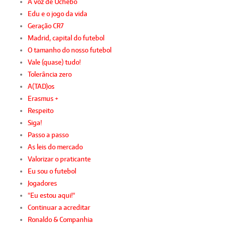
A voz de Uchebo
Edu e o jogo da vida
Geração CR7
Madrid, capital do futebol
O tamanho do nosso futebol
Vale (quase) tudo!
Tolerância zero
A(TAD)os
Erasmus +
Respeito
Siga!
Passo a passo
As leis do mercado
Valorizar o praticante
Eu sou o futebol
Jogadores
"Eu estou aqui!"
Continuar a acreditar
Ronaldo & Companhia