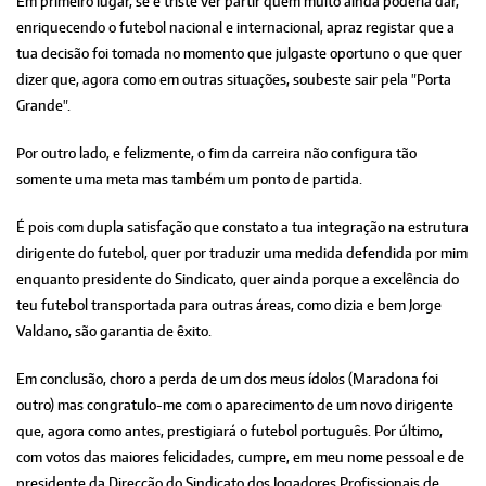
Em primeiro lugar, se é triste ver partir quem muito ainda poderia dar,
enriquecendo o futebol nacional e internacional, apraz registar que a
tua decisão foi tomada no momento que julgaste oportuno o que quer
dizer que, agora como em outras situações, soubeste sair pela "Porta
Grande".
Por outro lado, e felizmente, o fim da carreira não configura tão
somente uma meta mas também um ponto de partida.
É pois com dupla satisfação que constato a tua integração na estrutura
dirigente do futebol, quer por traduzir uma medida defendida por mim
enquanto presidente do Sindicato, quer ainda porque a excelência do
teu futebol transportada para outras áreas, como dizia e bem Jorge
Valdano, são garantia de êxito.
Em conclusão, choro a perda de um dos meus ídolos (Maradona foi
outro) mas congratulo-me com o aparecimento de um novo dirigente
que, agora como antes, prestigiará o futebol português. Por último,
com votos das maiores felicidades, cumpre, em meu nome pessoal e de
presidente da Direcção do Sindicato dos Jogadores Profissionais de