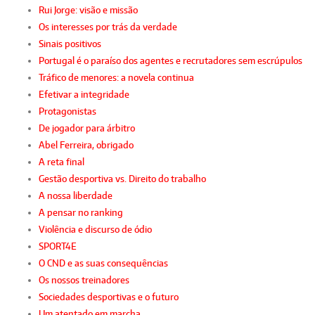
Rui Jorge: visão e missão
Os interesses por trás da verdade
Sinais positivos
Portugal é o paraíso dos agentes e recrutadores sem escrúpulos
Tráfico de menores: a novela continua
Efetivar a integridade
Protagonistas
De jogador para árbitro
Abel Ferreira, obrigado
A reta final
Gestão desportiva vs. Direito do trabalho
A nossa liberdade
A pensar no ranking
Violência e discurso de ódio
SPORT4E
O CND e as suas consequências
Os nossos treinadores
Sociedades desportivas e o futuro
Um atentado em marcha