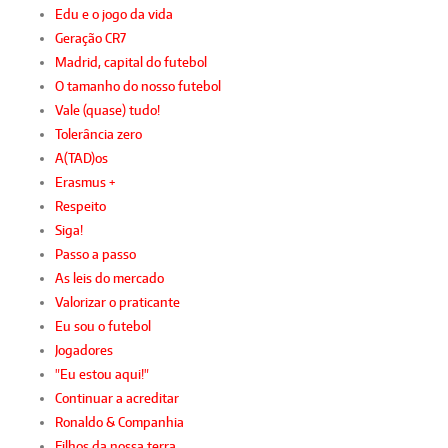
Edu e o jogo da vida
Geração CR7
Madrid, capital do futebol
O tamanho do nosso futebol
Vale (quase) tudo!
Tolerância zero
A(TAD)os
Erasmus +
Respeito
Siga!
Passo a passo
As leis do mercado
Valorizar o praticante
Eu sou o futebol
Jogadores
"Eu estou aqui!"
Continuar a acreditar
Ronaldo & Companhia
Filhos da nossa terra