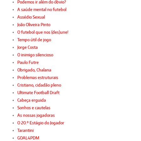
Podemos ir além do óbvio?
A saúde mental no futebol
Assédio Sexual
João Oliveira Pinto
O futebol que nos (des)une!
Tempo útil de jogo
Jorge Costa
O inimigo silencioso
Paulo Futre
Obrigado, Chalana
Problemas estruturais
Cristiano, cidadão pleno
Ultimate Football Draft
Cabeça erguida
Sonhos e cautelas
As nossas jogadoras
O 20.º Estágio do Jogador
Tarantini
GOAL4PDM