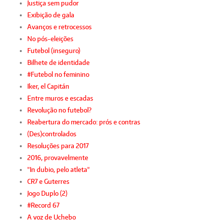
Justiça sem pudor
Exibição de gala
Avanços e retrocessos
No pós-eleições
Futebol (inseguro)
Bilhete de identidade
#Futebol no feminino
Iker, el Capitán
Entre muros e escadas
Revolução no futebol?
Reabertura do mercado: prós e contras
(Des)controlados
Resoluções para 2017
2016, provavelmente
"In dubio, pelo atleta"
CR7 e Guterres
Jogo Duplo (2)
#Record 67
A voz de Uchebo