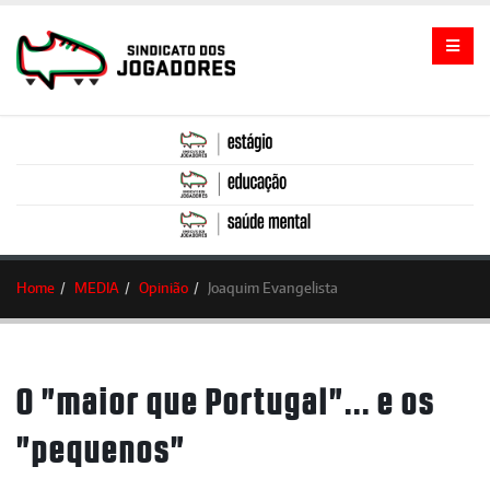
Home
MEDIA
Opinião
Joaquim Evangelista
O "maior que Portugal"... e os
"pequenos"