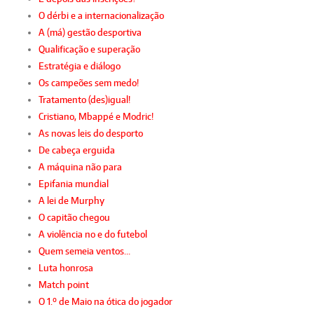
O dérbi e a internacionalização
A (má) gestão desportiva
Qualificação e superação
Estratégia e diálogo
Os campeões sem medo!
Tratamento (des)igual!
Cristiano, Mbappé e Modric!
As novas leis do desporto
De cabeça erguida
A máquina não para
Epifania mundial
A lei de Murphy
O capitão chegou
A violência no e do futebol
Quem semeia ventos…
Luta honrosa
Match point
O 1.º de Maio na ótica do jogador