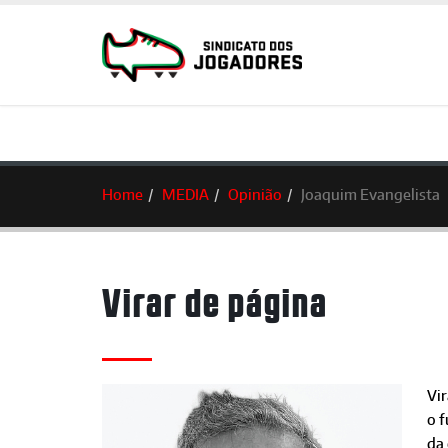
Home
MEDIA
Opinião
Joaquim Evangelista
Virar de página
Vir
o f
da