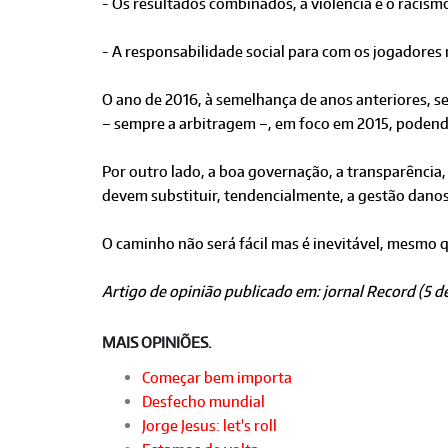
- Os resultados combinados, a violência e o racism
- A responsabilidade social para com os jogadores
O ano de 2016, à semelhança de anos anteriores, s
– sempre a arbitragem –, em foco em 2015, poden
Por outro lado, a boa governação, a transparência, a
devem substituir, tendencialmente, a gestão danosa
O caminho não será fácil mas é inevitável, mesmo q
Artigo de opinião publicado em: jornal Record (5 de
MAIS OPINIÕES.
Começar bem importa
Desfecho mundial
Jorge Jesus: let's roll