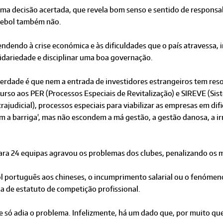
ma decisão acertada, que revela bom senso e sentido de responsabi
tebol também não.
ndendo à crise económica e às dificuldades que o país atravessa, 
idariedade e disciplinar uma boa governação.
erdade é que nem a entrada de investidores estrangeiros tem reso
curso aos PER (Processos Especiais de Revitalização) e SIREVE (S
rajudicial), processos especiais para viabilizar as empresas em di
om a barriga', mas não escondem a má gestão, a gestão danosa, a 
ara 24 equipas agravou os problemas dos clubes, penalizando os m
bol português aos chineses, o incumprimento salarial ou o fenóme
de estatuto de competição profissional.
só adia o problema. Infelizmente, há um dado que, por muito que s