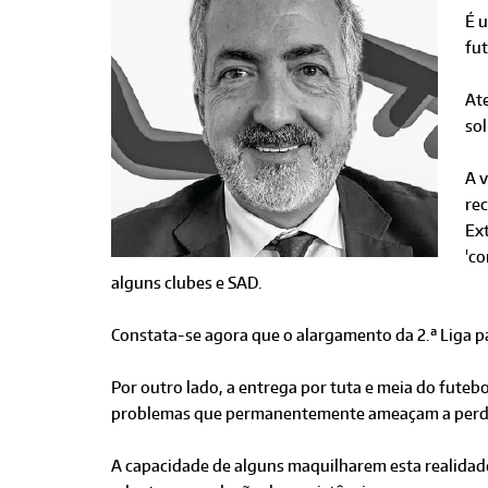
É u
fu
Ate
sol
A v
re
Ext
'c
alguns clubes e SAD.
Constata-se agora que o alargamento da 2.ª Liga p
Por outro lado, a entrega por tuta e meia do fute
problemas que permanentemente ameaçam a perda 
A capacidade de alguns maquilharem esta realidade 