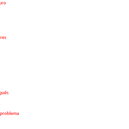
turo
ores
uguês
 problema