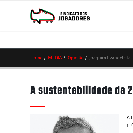
Home
MEDIA
Opinião
Joaquim Evangelista
A sustentabilidade da 2
A 
pr