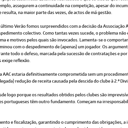
emplo, assegurem a continuidade na competição, apesar do incump
 resulta, na maior parte das vezes, de actos de má gestão.
 último Verão fomos surpreendidos com a decisão da Associação 
spedimento colectivo. Como tantas vezes sucede, o problema não e
rma e motivos pelos quais são invocados. Lamenta-se o comport
lminou com o despedimento de (apenas) um jogador. Os argumento
rante todo o defeso, marcada pela sucessão de contratações e po
 exige reflexão.
da AAC estaria definitivamente comprometida sem um procediment
alegada) redução de receita causada pela descida do clube à 2.ª D
sde logo porque os resultados obtidos pelos clubes são imprevisí
bes portugueses têm outro fundamento. Começam na irresponsabil
to e fiscalização, garantindo o cumprimento das obrigações, a i