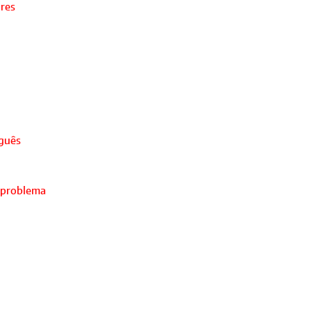
ores
uguês
 problema