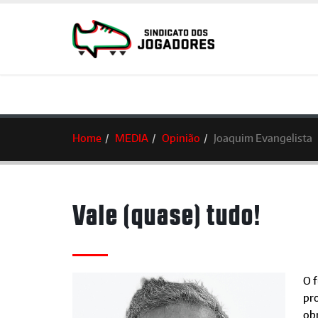
Home
MEDIA
Opinião
Joaquim Evangelista
Vale (quase) tudo!
O 
pr
ob