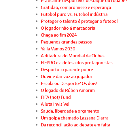
Praticante desportivo: destaque ou rodapé?
Gratidão, compromisso e esperança
Futebol puro vs. Futebol indústria
Proteger o talento é proteger o futebol
O jogador não é mercadoria
Chega ao fim 2024
Pequenos grandes passos
Yalla Vamos 2030
A ditadura do Mundial de Clubes
FIFPRO e a defesa dos protagonistas
Desporto: o parente pobre
Ouvir e dar voz ao jogador
Escola ou Desporto? Os dois!
O legado de Rúben Amorim
FIFA (not) Fund
A luta invisível
Saúde, liberdade e orçamento
Um golpe chamado Lassana Diarra
Da reconciliação ao debate em falta