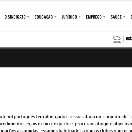
O SINDICATO
EDUCAÇÃO
JURÍDICO
EMPREGO
SAÚDE
futebol português tem albergado e ressuscitado um conjunto de ‘i
ocedimentos legais e chico-expertise, procuram atingir o objecti
rigações assumidas. Estamos habituados a que os clubes que recor