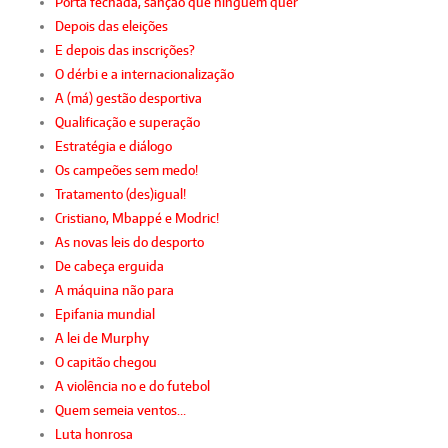
Porta fechada, sanção que ninguém quer
Depois das eleições
E depois das inscrições?
O dérbi e a internacionalização
A (má) gestão desportiva
Qualificação e superação
Estratégia e diálogo
Os campeões sem medo!
Tratamento (des)igual!
Cristiano, Mbappé e Modric!
As novas leis do desporto
De cabeça erguida
A máquina não para
Epifania mundial
A lei de Murphy
O capitão chegou
A violência no e do futebol
Quem semeia ventos…
Luta honrosa