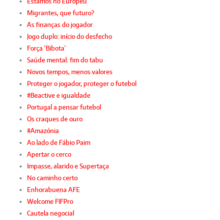
Estamos no Europeu
Migrantes, que futuro?
As finanças do jogador
Jogo duplo: início do desfecho
Força ‘Bibota’
Saúde mental: fim do tabu
Novos tempos, menos valores
Proteger o jogador, proteger o futebol
#Beactive e igualdade
Portugal a pensar futebol
Os craques de ouro
#Amazónia
Ao lado de Fábio Paim
Apertar o cerco
Impasse, alarido e Supertaça
No caminho certo
Enhorabuena AFE
Welcome FIFPro
Cautela negocial