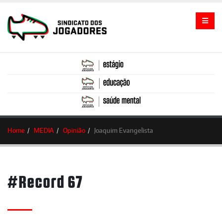
Home
MEDIA
Opinião
Joaquim Evangelista
#Record 67