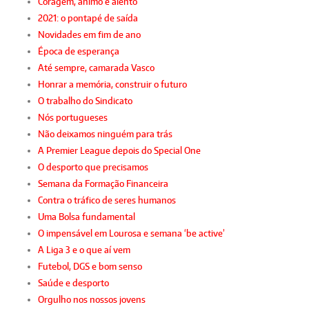
Coragem, ânimo e alento
2021: o pontapé de saída
Novidades em fim de ano
Época de esperança
Até sempre, camarada Vasco
Honrar a memória, construir o futuro
O trabalho do Sindicato
Nós portugueses
Não deixamos ninguém para trás
A Premier League depois do Special One
O desporto que precisamos
Semana da Formação Financeira
Contra o tráfico de seres humanos
Uma Bolsa fundamental
O impensável em Lourosa e semana ‘be active’
A Liga 3 e o que aí vem
Futebol, DGS e bom senso
Saúde e desporto
Orgulho nos nossos jovens