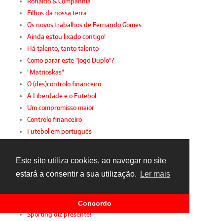
Ronaldo & Companhia
Filhos da nossa terra
Os novos trabalhos de Fernando Gomes
Ainda estou lixado contigo!
Há talento, tanto talento
Como parar este "Jogo Duplo"?
"Matrioskas"
O (des)controlo financeiro
A Liberdade e o Futebol
Um compromisso maior
Controlo financeiro
Futebol em português
Valoriza a tua carreira
A sustentabilidade da 2.ª Liga
Este site utiliza cookies, ao navegar no site
Desporto intergeracional
estará a consentir a sua utilização.
Ler mais
A mulher e o futebol
Gianni, FIFPro e FPF
Sindicato de parabéns
Concordo
Sporting diz presente!