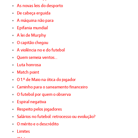
As novas leis do desporto
De cabeça erguida
A máquina não para
Epifania mundial
A lei de Murphy
O capitão chegou
A violência no e do futebol
Quem semeia ventos…
Luta honrosa
Match point
O 1.º de Maio na ótica do jogador
Caminho para o saneamento financeiro
O futebol por quem o observa
Espiral negativa
Respeito pelos jogadores
Salários no futebol: retrocesso ou evolução?
O mérito e o descrédito
Limites