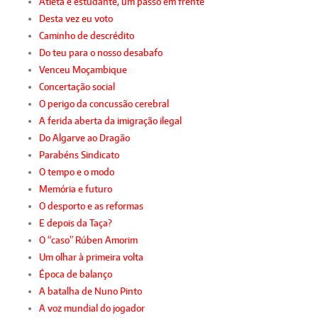
Atleta e estudante, um passo em frente
Desta vez eu voto
Caminho de descrédito
Do teu para o nosso desabafo
Venceu Moçambique
Concertação social
O perigo da concussão cerebral
A ferida aberta da imigração ilegal
Do Algarve ao Dragão
Parabéns Sindicato
O tempo e o modo
Memória e futuro
O desporto e as reformas
E depois da Taça?
O “caso” Rúben Amorim
Um olhar à primeira volta
Época de balanço
A batalha de Nuno Pinto
A voz mundial do jogador