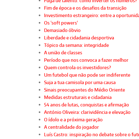
Fuga de talento: como inverter os números?
Fim de época e os desafios da transição
Investimento estrangeiro: entre a oportunida
Os 'soft powers'
Demasiado óbvio
Liberdade e cidadania desportiva
Tópico da semana: integridade
A união de classes
Período que nos convoca a fazer melhor
Quem controla os investidores?
Um futebol que não pode ser indiferente
Suja a tua camisola por uma causa
Sinais preocupantes do Médio Oriente
Medidas estruturais e cidadania
54 anos de lutas, conquistas e afirmação
António Oliveira: clarividência e elevação
O ídolo e a próxima geração
A centralidade do jogador
Luís Castro: inspiração no debate sobre o fu