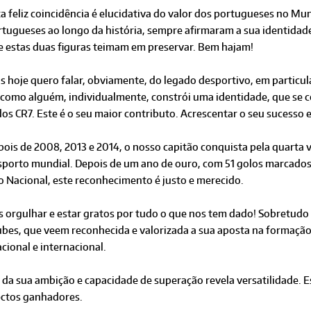
a feliz coincidência é elucidativa do valor dos portugueses no Mu
rtugueses ao longo da história, sempre afirmaram a sua identida
e estas duas figuras teimam em preservar. Bem hajam!
 hoje quero falar, obviamente, do legado desportivo, em particula
 como alguém, individualmente, constrói uma identidade, que se 
os CR7. Este é o seu maior contributo. Acrescentar o seu sucesso 
ois de 2008, 2013 e 2014, o nosso capitão conquista pela quarta 
sporto mundial. Depois de um ano de ouro, com 51 golos marcados,
o Nacional, este reconhecimento é justo e merecido.
rgulhar e estar gratos por tudo o que nos tem dado! Sobretudo os 
clubes, que veem reconhecida e valorizada a sua aposta na formaçã
cional e internacional.
 da sua ambição e capacidade de superação revela versatilidade.
ectos ganhadores.