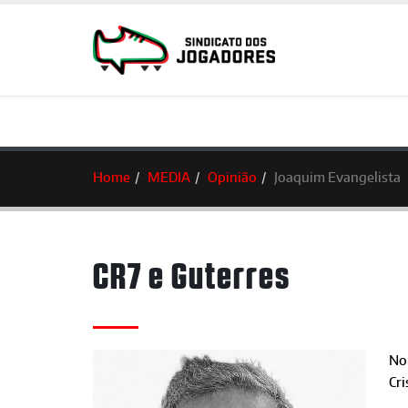
Home
MEDIA
Opinião
Joaquim Evangelista
CR7 e Guterres
No
Cri