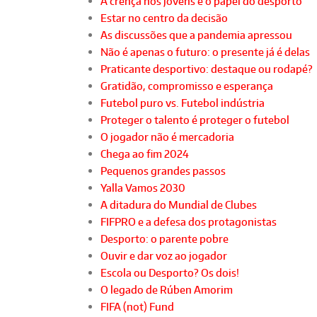
A crença nos jovens e o papel do desporto
Estar no centro da decisão
As discussões que a pandemia apressou
Não é apenas o futuro: o presente já é delas
Praticante desportivo: destaque ou rodapé?
Gratidão, compromisso e esperança
Futebol puro vs. Futebol indústria
Proteger o talento é proteger o futebol
O jogador não é mercadoria
Chega ao fim 2024
Pequenos grandes passos
Yalla Vamos 2030
A ditadura do Mundial de Clubes
FIFPRO e a defesa dos protagonistas
Desporto: o parente pobre
Ouvir e dar voz ao jogador
Escola ou Desporto? Os dois!
O legado de Rúben Amorim
FIFA (not) Fund