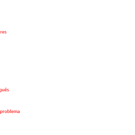
ores
uguês
 problema