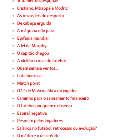
Tratamento (des)igual!
Cristiano, Mbappé e Modric!
As novas leis do desporto
De cabeça erguida
A máquina não para
Epifania mundial
A lei de Murphy
O capitão chegou
A violência no e do futebol
Quem semeia ventos…
Luta honrosa
Match point
O 1.º de Maio na ótica do jogador
Caminho para o saneamento financeiro
O futebol por quem o observa
Espiral negativa
Respeito pelos jogadores
Salários no futebol: retrocesso ou evolução?
O mérito e o descrédito