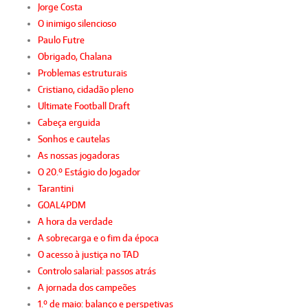
Jorge Costa
O inimigo silencioso
Paulo Futre
Obrigado, Chalana
Problemas estruturais
Cristiano, cidadão pleno
Ultimate Football Draft
Cabeça erguida
Sonhos e cautelas
As nossas jogadoras
O 20.º Estágio do Jogador
Tarantini
GOAL4PDM
A hora da verdade
A sobrecarga e o fim da época
O acesso à justiça no TAD
Controlo salarial: passos atrás
A jornada dos campeões
1.º de maio: balanço e perspetivas