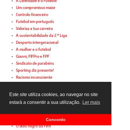
A Liberdade e o Futebol
Um compromisso maior
Controlo financeiro
Futebol em português
Valoriza a tua carreira
A sustentabilidade da 2.ª Liga
Desporto intergeracional
A mulher e o futebol
Gianni, FIFPro e FPF
Sindicato de parabéns
Sporting diz presente!
Racismo inconsciente
Futebol amador com apoio
Jogamos o mesmo jogo
Este site utiliza cookies, ao navegar no site
Sérgio Conceição
estará a consentir a sua utilização.
Ler mais
A festa da insignificância
Virar de página
Um olhar sobre 2015
Concordo
O lado negro da FIFA