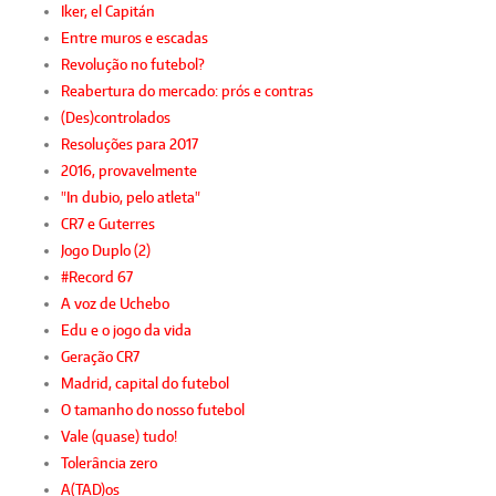
Iker, el Capitán
Entre muros e escadas
Revolução no futebol?
Reabertura do mercado: prós e contras
(Des)controlados
Resoluções para 2017
2016, provavelmente
"In dubio, pelo atleta"
CR7 e Guterres
Jogo Duplo (2)
#Record 67
A voz de Uchebo
Edu e o jogo da vida
Geração CR7
Madrid, capital do futebol
O tamanho do nosso futebol
Vale (quase) tudo!
Tolerância zero
A(TAD)os