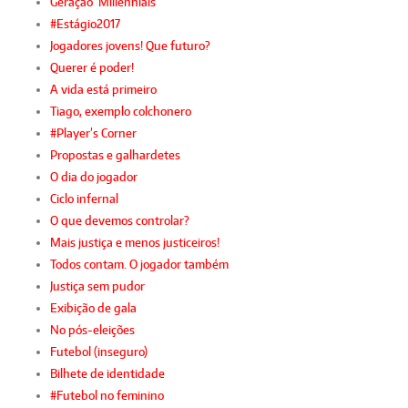
Geração ‘Millennials’
#Estágio2017
Jogadores jovens! Que futuro?
Querer é poder!
A vida está primeiro
Tiago, exemplo colchonero
#Player’s Corner
Propostas e galhardetes
O dia do jogador
Ciclo infernal
O que devemos controlar?
Mais justiça e menos justiceiros!
Todos contam. O jogador também
Justiça sem pudor
Exibição de gala
No pós-eleições
Futebol (inseguro)
Bilhete de identidade
#Futebol no feminino