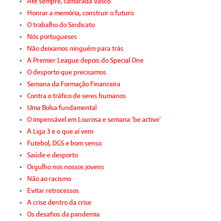
Até sempre, camarada Vasco
Honrar a memória, construir o futuro
O trabalho do Sindicato
Nós portugueses
Não deixamos ninguém para trás
A Premier League depois do Special One
O desporto que precisamos
Semana da Formação Financeira
Contra o tráfico de seres humanos
Uma Bolsa fundamental
O impensável em Lourosa e semana ‘be active’
A Liga 3 e o que aí vem
Futebol, DGS e bom senso
Saúde e desporto
Orgulho nos nossos jovens
Não ao racismo
Evitar retrocessos
A crise dentro da crise
Os desafios da pandemia