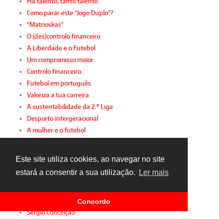
Há talento, tanto talento
Como parar este "Jogo Duplo"?
"Matrioskas"
O (des)controlo financeiro
A Liberdade e o Futebol
Um compromisso maior
Controlo financeiro
Futebol em português
Valoriza a tua carreira
A sustentabilidade da 2.ª Liga
Desporto intergeracional
A mulher e o futebol
Gianni, FIFPro e FPF
Sindicato de parabéns
Este site utiliza cookies, ao navegar no site
Sporting diz presente!
estará a consentir a sua utilização.
Ler mais
Racismo inconsciente
Futebol amador com apoio
Jogamos o mesmo jogo
Concordo
Sérgio Conceição