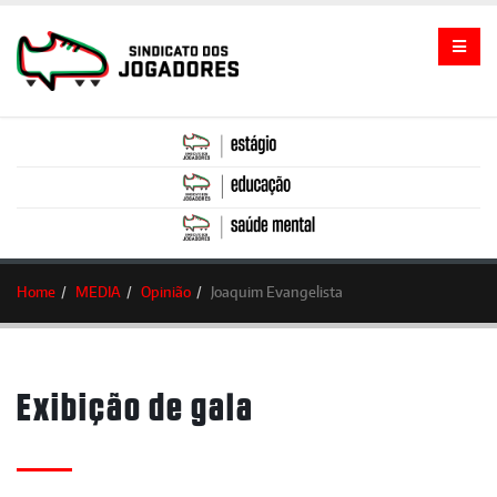
Home
MEDIA
Opinião
Joaquim Evangelista
Exibição de gala