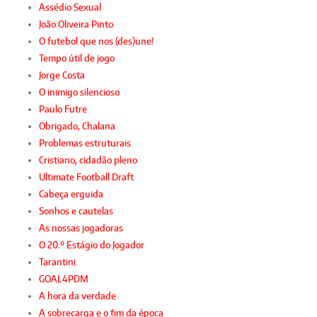
Assédio Sexual
João Oliveira Pinto
O futebol que nos (des)une!
Tempo útil de jogo
Jorge Costa
O inimigo silencioso
Paulo Futre
Obrigado, Chalana
Problemas estruturais
Cristiano, cidadão pleno
Ultimate Football Draft
Cabeça erguida
Sonhos e cautelas
As nossas jogadoras
O 20.º Estágio do Jogador
Tarantini
GOAL4PDM
A hora da verdade
A sobrecarga e o fim da época