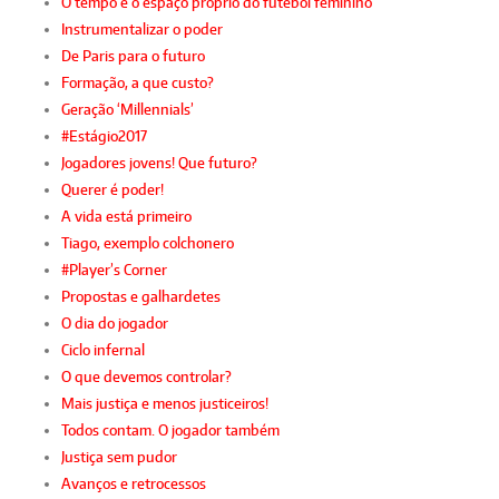
O tempo e o espaço próprio do futebol feminino
Instrumentalizar o poder
De Paris para o futuro
Formação, a que custo?
Geração ‘Millennials’
#Estágio2017
Jogadores jovens! Que futuro?
Querer é poder!
A vida está primeiro
Tiago, exemplo colchonero
#Player’s Corner
Propostas e galhardetes
O dia do jogador
Ciclo infernal
O que devemos controlar?
Mais justiça e menos justiceiros!
Todos contam. O jogador também
Justiça sem pudor
Avanços e retrocessos