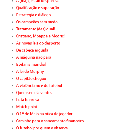
A (má) gestão desportiva
Qualificação e superação
Estratégia e diálogo
Os campeões sem medo!
Tratamento (des)igual!
Cristiano, Mbappé e Modric!
As novas leis do desporto
De cabeça erguida
A máquina não para
Epifania mundial
A lei de Murphy
O capitão chegou
A violência no e do futebol
Quem semeia ventos…
Luta honrosa
Match point
O 1.º de Maio na ótica do jogador
Caminho para o saneamento financeiro
O futebol por quem o observa