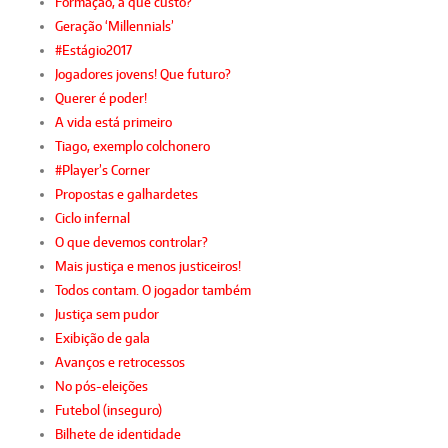
Formação, a que custo?
Geração ‘Millennials’
#Estágio2017
Jogadores jovens! Que futuro?
Querer é poder!
A vida está primeiro
Tiago, exemplo colchonero
#Player’s Corner
Propostas e galhardetes
Ciclo infernal
O que devemos controlar?
Mais justiça e menos justiceiros!
Todos contam. O jogador também
Justiça sem pudor
Exibição de gala
Avanços e retrocessos
No pós-eleições
Futebol (inseguro)
Bilhete de identidade