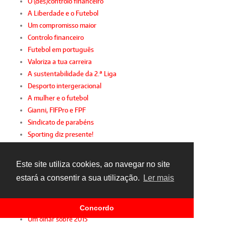
O (des)controlo financeiro
A Liberdade e o Futebol
Um compromisso maior
Controlo financeiro
Futebol em português
Valoriza a tua carreira
A sustentabilidade da 2.ª Liga
Desporto intergeracional
A mulher e o futebol
Gianni, FIFPro e FPF
Sindicato de parabéns
Sporting diz presente!
Racismo inconsciente
Futebol amador com apoio
Este site utiliza cookies, ao navegar no site
Jogamos o mesmo jogo
estará a consentir a sua utilização.
Ler mais
Sérgio Conceição
A festa da insignificância
Virar de página
Concordo
Um olhar sobre 2015