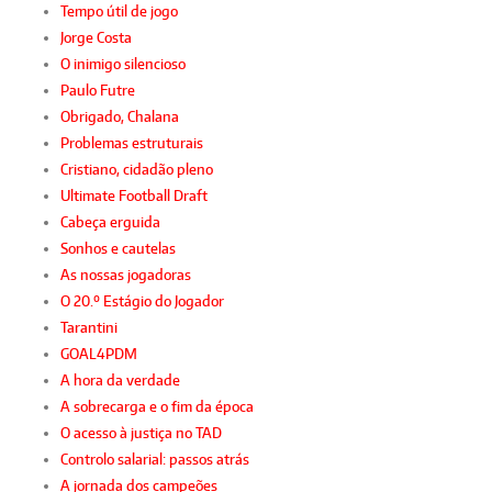
Tempo útil de jogo
Jorge Costa
O inimigo silencioso
Paulo Futre
Obrigado, Chalana
Problemas estruturais
Cristiano, cidadão pleno
Ultimate Football Draft
Cabeça erguida
Sonhos e cautelas
As nossas jogadoras
O 20.º Estágio do Jogador
Tarantini
GOAL4PDM
A hora da verdade
A sobrecarga e o fim da época
O acesso à justiça no TAD
Controlo salarial: passos atrás
A jornada dos campeões