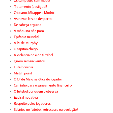
Os campeões sem medo!
Tratamento (des)igual!
Cristiano, Mbappé e Modric!
As novas leis do desporto
De cabeça erguida
A máquina não para
Epifania mundial
A lei de Murphy
O capitão chegou
A violência no e do futebol
Quem semeia ventos…
Luta honrosa
Match point
O 1.º de Maio na ótica do jogador
Caminho para o saneamento financeiro
O futebol por quem o observa
Espiral negativa
Respeito pelos jogadores
Salários no futebol: retrocesso ou evolução?