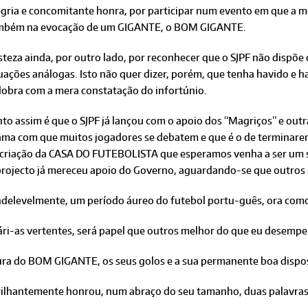
egria e concomitante honra, por participar num evento em que a 
mbém na evocação de um GIGANTE, o BOM GIGANTE.
steza ainda, por outro lado, por reconhecer que o SJPF não dispõe
uações análogas. Isto não quer dizer, porém, que tenha havido e h
dobra com a mera constatação do infortúnio.
to assim é que o SJPF já lançou com o apoio dos “Magriços” e out
ama com que muitos jogadores se debatem e que é o de terminarem
 criação da CASA DO FUTEBOLISTA que esperamos venha a ser um 
projecto já mereceu apoio do Governo, aguardando-se que outros
ndelevelmente, um período áureo do futebol portu-guês, ora como 
s vári-as vertentes, será papel que outros melhor do que eu desemp
figura do BOM GIGANTE, os seus golos e a sua permanente boa disp
brilhantemente honrou, num abraço do seu tamanho, duas palavras