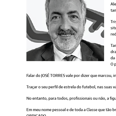
Al
ta
Tri
sit
re
Tan
dr
da
O 
Falar do JOSÉ TORRES vale por dizer que marcou, i
Traçar o seu perfil de estrela do futebol, nas sua
No entanto, para todos, profissionais ou não, a 
Em meu nome pessoal e de toda a Classe que tão 
OBRIGADO.