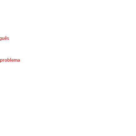
uguês
 problema