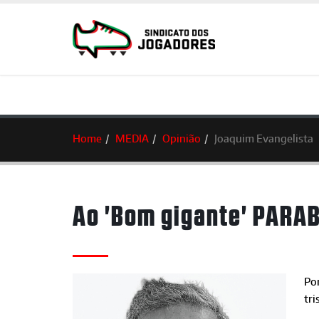
Home
MEDIA
Opinião
Joaquim Evangelista
Ao 'Bom gigante' PARA
Por
tri