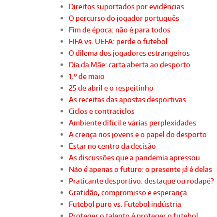
Direitos suportados por evidências
O percurso do jogador português
Fim de época: não é para todos
FIFA vs. UEFA: perde o futebol
O dilema dos jogadores estrangeiros
Dia da Mãe: carta aberta ao desporto
1.º de maio
25 de abril e o respeitinho
As receitas das apostas desportivas
Ciclos e contraciclos
Ambiente difícil e várias perplexidades
A crença nos jovens e o papel do desporto
Estar no centro da decisão
As discussões que a pandemia apressou
Não é apenas o futuro: o presente já é delas
Praticante desportivo: destaque ou rodapé?
Gratidão, compromisso e esperança
Futebol puro vs. Futebol indústria
Proteger o talento é proteger o futebol