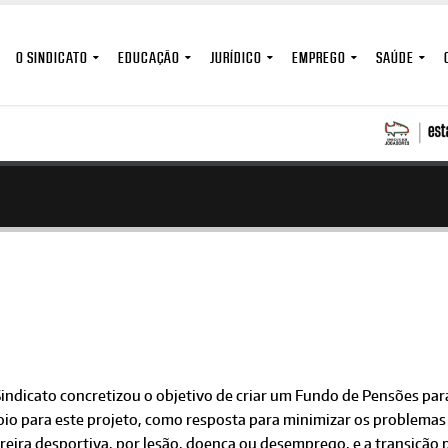
O SINDICATO
EDUCAÇÃO
JURÍDICO
EMPREGO
SAÚDE
Sindicato concretizou o objetivo de criar um Fundo de Pensões pa
oio para este projeto, como resposta para minimizar os problema
reira desportiva, por lesão, doença ou desemprego, e a transição 