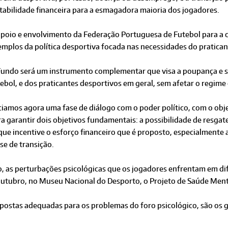
tabilidade financeira para a esmagadora maioria dos jogadores.
apoio e envolvimento da Federação Portuguesa de Futebol para a 
mplos da política desportiva focada nas necessidades do pratican
Fundo será um instrumento complementar que visa a poupança e se
ebol, e dos praticantes desportivos em geral, sem afetar o regime c
ciamos agora uma fase de diálogo com o poder político, com o objet
a garantir dois objetivos fundamentais: a possibilidade de resgate
 que incentive o esforço financeiro que é proposto, especialmente
se de transição.
o, as perturbações psicológicas que os jogadores enfrentam em di
 outubro, no Museu Nacional do Desporto, o Projeto de Saúde Ment
spostas adequadas para os problemas do foro psicológico, são os 