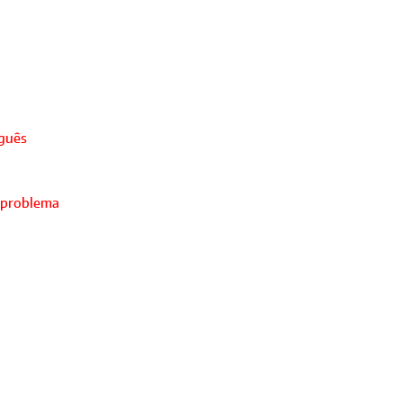
uguês
 problema