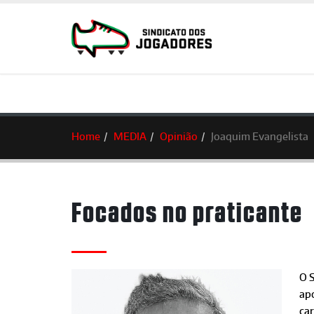
Home
MEDIA
Opinião
Joaquim Evangelista
Focados no praticante
O 
ap
car