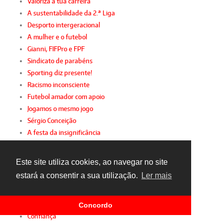
Valoriza a tua carreira
A sustentabilidade da 2.ª Liga
Desporto intergeracional
A mulher e o futebol
Gianni, FIFPro e FPF
Sindicato de parabéns
Sporting diz presente!
Racismo inconsciente
Futebol amador com apoio
Jogamos o mesmo jogo
Sérgio Conceição
A festa da insignificância
Virar de página
Um olhar sobre 2015
Este site utiliza cookies, ao navegar no site
O lado negro da FIFA
estará a consentir a sua utilização.
Ler mais
Obrigado, Bosman
TAD: justiça para ricos
O "maior que Portugal"... e os "pequenos"
Concordo
Confiança