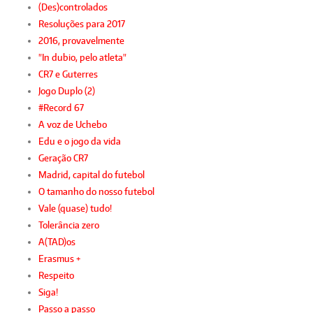
(Des)controlados
Resoluções para 2017
2016, provavelmente
"In dubio, pelo atleta"
CR7 e Guterres
Jogo Duplo (2)
#Record 67
A voz de Uchebo
Edu e o jogo da vida
Geração CR7
Madrid, capital do futebol
O tamanho do nosso futebol
Vale (quase) tudo!
Tolerância zero
A(TAD)os
Erasmus +
Respeito
Siga!
Passo a passo