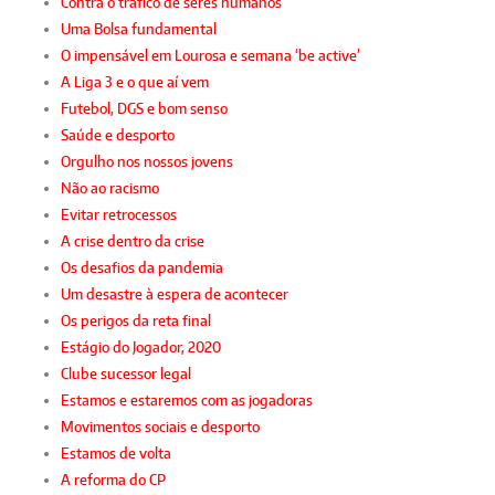
Contra o tráfico de seres humanos
Uma Bolsa fundamental
O impensável em Lourosa e semana ‘be active’
A Liga 3 e o que aí vem
Futebol, DGS e bom senso
Saúde e desporto
Orgulho nos nossos jovens
Não ao racismo
Evitar retrocessos
A crise dentro da crise
Os desafios da pandemia
Um desastre à espera de acontecer
Os perigos da reta final
Estágio do Jogador, 2020
Clube sucessor legal
Estamos e estaremos com as jogadoras
Movimentos sociais e desporto
Estamos de volta
A reforma do CP