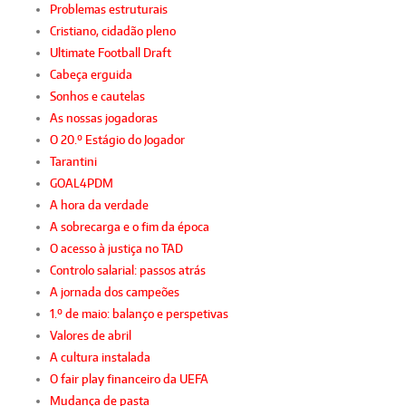
Problemas estruturais
Cristiano, cidadão pleno
Ultimate Football Draft
Cabeça erguida
Sonhos e cautelas
As nossas jogadoras
O 20.º Estágio do Jogador
Tarantini
GOAL4PDM
A hora da verdade
A sobrecarga e o fim da época
O acesso à justiça no TAD
Controlo salarial: passos atrás
A jornada dos campeões
1.º de maio: balanço e perspetivas
Valores de abril
A cultura instalada
O fair play financeiro da UEFA
Mudança de pasta