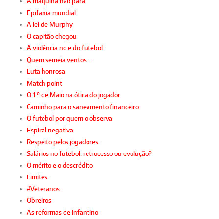
A máquina não para
Epifania mundial
A lei de Murphy
O capitão chegou
A violência no e do futebol
Quem semeia ventos…
Luta honrosa
Match point
O 1.º de Maio na ótica do jogador
Caminho para o saneamento financeiro
O futebol por quem o observa
Espiral negativa
Respeito pelos jogadores
Salários no futebol: retrocesso ou evolução?
O mérito e o descrédito
Limites
#Veteranos
Obreiros
As reformas de Infantino