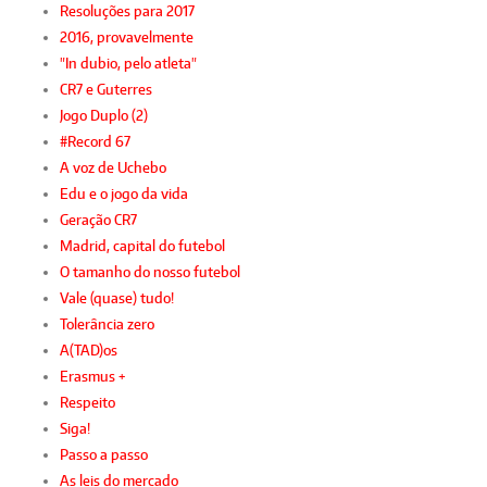
Resoluções para 2017
2016, provavelmente
"In dubio, pelo atleta"
CR7 e Guterres
Jogo Duplo (2)
#Record 67
A voz de Uchebo
Edu e o jogo da vida
Geração CR7
Madrid, capital do futebol
O tamanho do nosso futebol
Vale (quase) tudo!
Tolerância zero
A(TAD)os
Erasmus +
Respeito
Siga!
Passo a passo
As leis do mercado