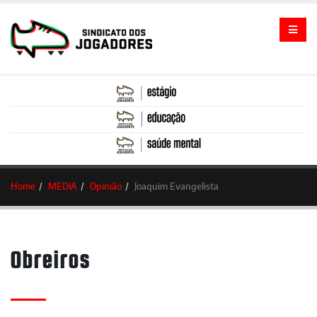
Home
MEDIA
Opinião
Joaquim Evangelista
Obreiros