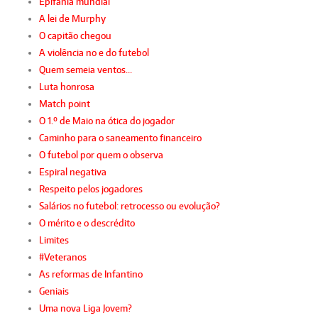
Epifania mundial
A lei de Murphy
O capitão chegou
A violência no e do futebol
Quem semeia ventos…
Luta honrosa
Match point
O 1.º de Maio na ótica do jogador
Caminho para o saneamento financeiro
O futebol por quem o observa
Espiral negativa
Respeito pelos jogadores
Salários no futebol: retrocesso ou evolução?
O mérito e o descrédito
Limites
#Veteranos
As reformas de Infantino
Geniais
Uma nova Liga Jovem?