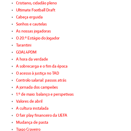
Cristiano, cidadão pleno
Ultimate Football Draft
Cabeça erguida
Sonhos e cautelas
As nossas jogadoras
O 20.º Estágio do Jogador
Tarantini
GOAL4PDM
A hora da verdade
A sobrecarga e o fim da época
O acesso à justiça no TAD
Controlo salarial: passos atrás
A jornada dos campeões
1.º de maio: balanço e perspetivas
Valores de abril
A cultura instalada
O fair play financeiro da UEFA
Mudança de pasta
Tiago Craveiro