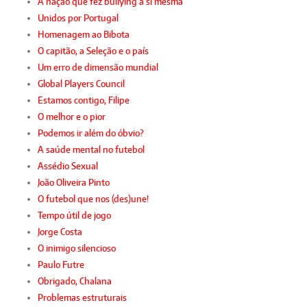
A nação que fez bullying a si mesma
Unidos por Portugal
Homenagem ao Bibota
O capitão, a Seleção e o país
Um erro de dimensão mundial
Global Players Council
Estamos contigo, Filipe
O melhor e o pior
Podemos ir além do óbvio?
A saúde mental no futebol
Assédio Sexual
João Oliveira Pinto
O futebol que nos (des)une!
Tempo útil de jogo
Jorge Costa
O inimigo silencioso
Paulo Futre
Obrigado, Chalana
Problemas estruturais