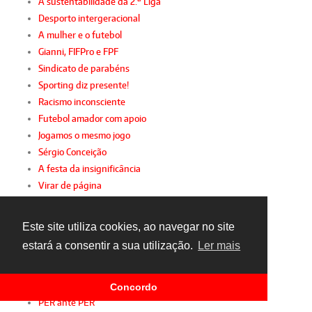
A sustentabilidade da 2.ª Liga
Desporto intergeracional
A mulher e o futebol
Gianni, FIFPro e FPF
Sindicato de parabéns
Sporting diz presente!
Racismo inconsciente
Futebol amador com apoio
Jogamos o mesmo jogo
Sérgio Conceição
A festa da insignificância
Virar de página
Um olhar sobre 2015
O lado negro da FIFA
Este site utiliza cookies, ao navegar no site
Obrigado, Bosman
estará a consentir a sua utilização.
Ler mais
TAD: justiça para ricos
O "maior que Portugal"... e os "pequenos"
Confiança
Concordo
PER ante PER