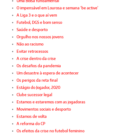
Uma Bolsa fundamental
O impensável em Lourosa e semana ‘be active’
A Liga 3 e o que aí vem
Futebol, DGS e bom senso
Saúde e desporto
Orgulho nos nossos jovens
Não ao racismo
Evitar retrocessos
A crise dentro da crise
Os desafios da pandemia
Um desastre à espera de acontecer
Os perigos da reta final
Estágio do Jogador, 2020
Clube sucessor legal
Estamos e estaremos com as jogadoras
Movimentos sociais e desporto
Estamos de volta
A reforma do CP
Os efeitos da crise no futebol feminino