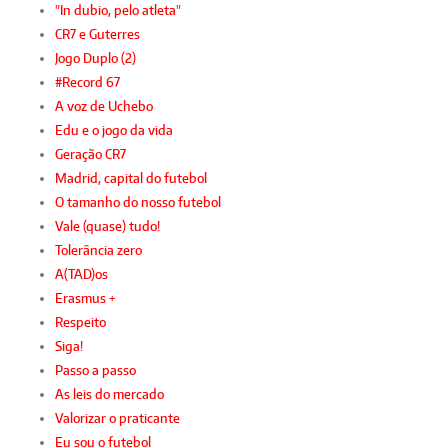
"In dubio, pelo atleta"
CR7 e Guterres
Jogo Duplo (2)
#Record 67
A voz de Uchebo
Edu e o jogo da vida
Geração CR7
Madrid, capital do futebol
O tamanho do nosso futebol
Vale (quase) tudo!
Tolerância zero
A(TAD)os
Erasmus +
Respeito
Siga!
Passo a passo
As leis do mercado
Valorizar o praticante
Eu sou o futebol