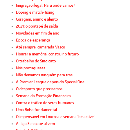
Imigração ilegal. Para onde vamos?
Doping e match-fixing
Coragem, ânimo e alento
2021: o pontapé de saída
Novidades em fim de ano
Época de esperança
Até sempre, camarada Vasco
Honrar a memória, construir o futuro
O trabalho do Sindicato
Nós portugueses
Não deixamos ninguém para trás
A Premier League depois do Special One
O desporto que precisamos
Semana da Formação Financeira
Contra o tráfico de seres humanos
Uma Bolsa fundamental
O impensável em Lourosa e semana ‘be active’
A Liga 3 e o que aí vem