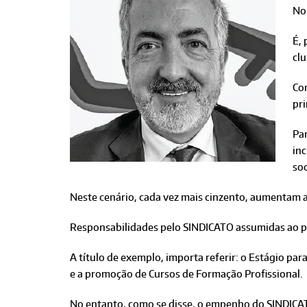
No 
É, 
clu
Con
pri
Pa
inc
soc
Neste cenário, cada vez mais cinzento, aumentam 
Responsabilidades pelo SINDICATO assumidas ao pr
A título de exemplo, importa referir: o Estágio pa
e a promoção de Cursos de Formação Profissional.
No entanto, como se disse, o empenho do SINDICATO,