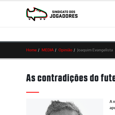
Home
MEDIA
Opinião
Joaquim Evangelista
As contradições do fut
A n
ap