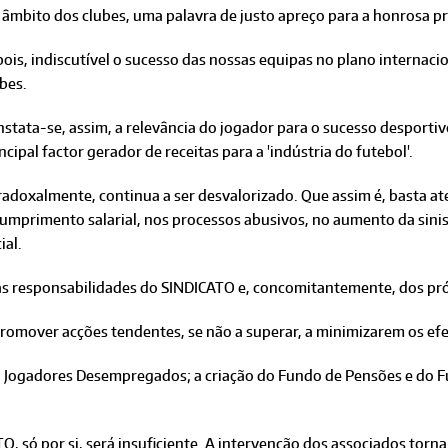
âmbito dos clubes, uma palavra de justo apreço para a honrosa pr
pois, indiscutível o sucesso das nossas equipas no plano internacio
bes.
stata-se, assim, a relevância do jogador para o sucesso desportivo 
ncipal factor gerador de receitas para a 'indústria do futebol'.
radoxalmente, continua a ser desvalorizado. Que assim é, basta a
umprimento salarial, nos processos abusivos, no aumento da sinis
ial.
as responsabilidades do SINDICATO e, concomitantemente, dos pró
omover acções tendentes, se não a superar, a minimizarem os efe
ra Jogadores Desempregados; a criação do Fundo de Pensões e do Fu
 só por si, será insuficiente. A intervenção dos associados torna