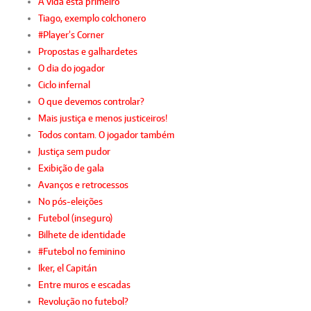
A vida está primeiro
Tiago, exemplo colchonero
#Player’s Corner
Propostas e galhardetes
O dia do jogador
Ciclo infernal
O que devemos controlar?
Mais justiça e menos justiceiros!
Todos contam. O jogador também
Justiça sem pudor
Exibição de gala
Avanços e retrocessos
No pós-eleições
Futebol (inseguro)
Bilhete de identidade
#Futebol no feminino
Iker, el Capitán
Entre muros e escadas
Revolução no futebol?