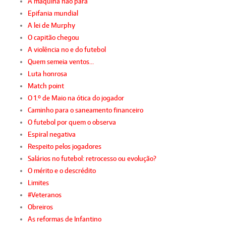
A máquina não para
Epifania mundial
A lei de Murphy
O capitão chegou
A violência no e do futebol
Quem semeia ventos…
Luta honrosa
Match point
O 1.º de Maio na ótica do jogador
Caminho para o saneamento financeiro
O futebol por quem o observa
Espiral negativa
Respeito pelos jogadores
Salários no futebol: retrocesso ou evolução?
O mérito e o descrédito
Limites
#Veteranos
Obreiros
As reformas de Infantino