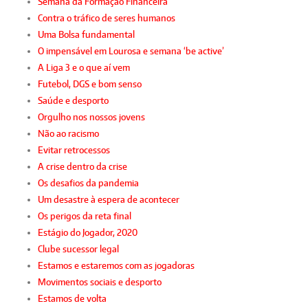
Semana da Formação Financeira
Contra o tráfico de seres humanos
Uma Bolsa fundamental
O impensável em Lourosa e semana ‘be active’
A Liga 3 e o que aí vem
Futebol, DGS e bom senso
Saúde e desporto
Orgulho nos nossos jovens
Não ao racismo
Evitar retrocessos
A crise dentro da crise
Os desafios da pandemia
Um desastre à espera de acontecer
Os perigos da reta final
Estágio do Jogador, 2020
Clube sucessor legal
Estamos e estaremos com as jogadoras
Movimentos sociais e desporto
Estamos de volta