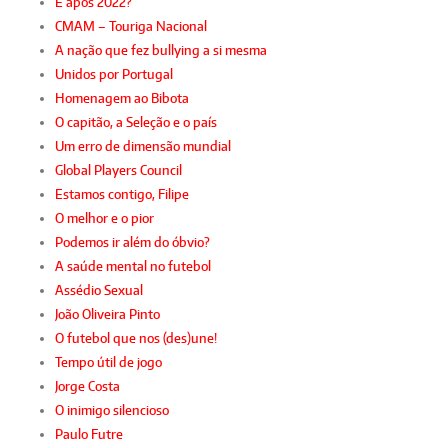
E após 2022?
CMAM – Touriga Nacional
A nação que fez bullying a si mesma
Unidos por Portugal
Homenagem ao Bibota
O capitão, a Seleção e o país
Um erro de dimensão mundial
Global Players Council
Estamos contigo, Filipe
O melhor e o pior
Podemos ir além do óbvio?
A saúde mental no futebol
Assédio Sexual
João Oliveira Pinto
O futebol que nos (des)une!
Tempo útil de jogo
Jorge Costa
O inimigo silencioso
Paulo Futre