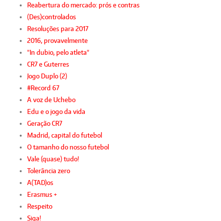
Reabertura do mercado: prós e contras
(Des)controlados
Resoluções para 2017
2016, provavelmente
"In dubio, pelo atleta"
CR7 e Guterres
Jogo Duplo (2)
#Record 67
A voz de Uchebo
Edu e o jogo da vida
Geração CR7
Madrid, capital do futebol
O tamanho do nosso futebol
Vale (quase) tudo!
Tolerância zero
A(TAD)os
Erasmus +
Respeito
Siga!