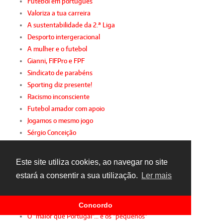
Futebol em português
Valoriza a tua carreira
A sustentabilidade da 2.ª Liga
Desporto intergeracional
A mulher e o futebol
Gianni, FIFPro e FPF
Sindicato de parabéns
Sporting diz presente!
Racismo inconsciente
Futebol amador com apoio
Jogamos o mesmo jogo
Sérgio Conceição
A festa da insignificância
Virar de página
Este site utiliza cookies, ao navegar no site
Um olhar sobre 2015
estará a consentir a sua utilização.
Ler mais
O lado negro da FIFA
Obrigado, Bosman
TAD: justiça para ricos
Concordo
O "maior que Portugal"... e os "pequenos"