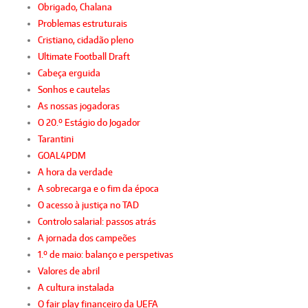
Obrigado, Chalana
Problemas estruturais
Cristiano, cidadão pleno
Ultimate Football Draft
Cabeça erguida
Sonhos e cautelas
As nossas jogadoras
O 20.º Estágio do Jogador
Tarantini
GOAL4PDM
A hora da verdade
A sobrecarga e o fim da época
O acesso à justiça no TAD
Controlo salarial: passos atrás
A jornada dos campeões
1.º de maio: balanço e perspetivas
Valores de abril
A cultura instalada
O fair play financeiro da UEFA