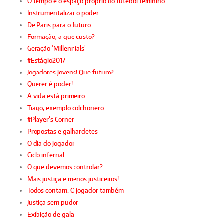
O tempo e o espaço próprio do futebol feminino
Instrumentalizar o poder
De Paris para o futuro
Formação, a que custo?
Geração ‘Millennials’
#Estágio2017
Jogadores jovens! Que futuro?
Querer é poder!
A vida está primeiro
Tiago, exemplo colchonero
#Player’s Corner
Propostas e galhardetes
O dia do jogador
Ciclo infernal
O que devemos controlar?
Mais justiça e menos justiceiros!
Todos contam. O jogador também
Justiça sem pudor
Exibição de gala