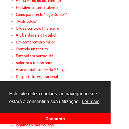
Ainda estou lixado contigo!
Há talento, tanto talento
Como parar este "Jogo Duplo"?
"Matrioskas"
O (des)controlo financeiro
A Liberdade e o Futebol
Um compromisso maior
Controlo financeiro
Futebol em português
Valoriza a tua carreira
A sustentabilidade da 2.ª Liga
Desporto intergeracional
A mulher e o futebol
Gianni, FIFPro e FPF
Este site utiliza cookies, ao navegar no site
Sindicato de parabéns
estará a consentir a sua utilização.
Ler mais
Sporting diz presente!
Racismo inconsciente
Futebol amador com apoio
Concordo
Jogamos o mesmo jogo