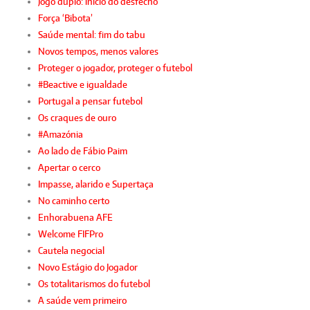
Jogo duplo: início do desfecho
Força ‘Bibota’
Saúde mental: fim do tabu
Novos tempos, menos valores
Proteger o jogador, proteger o futebol
#Beactive e igualdade
Portugal a pensar futebol
Os craques de ouro
#Amazónia
Ao lado de Fábio Paim
Apertar o cerco
Impasse, alarido e Supertaça
No caminho certo
Enhorabuena AFE
Welcome FIFPro
Cautela negocial
Novo Estágio do Jogador
Os totalitarismos do futebol
A saúde vem primeiro