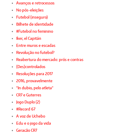
Avanços e retrocessos
No pós-eleições
Futebol (inseguro)
Bilhete de identidade
#Futebol no feminino
Iker, el Capitán
Entre muros e escadas
Revolução no futebol?
Reabertura do mercado: prós e contras
(Des)controlados
Resoluções para 2017
2016, provavelmente
"In dubio, pelo atleta"
CR7 e Guterres
Jogo Duplo (2)
#Record 67
A voz de Uchebo
Edu e o jogo da vida
Geração CR7