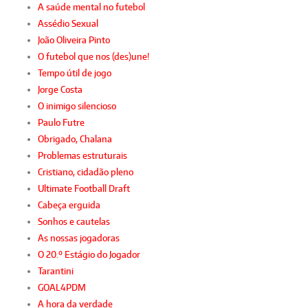
A saúde mental no futebol
Assédio Sexual
João Oliveira Pinto
O futebol que nos (des)une!
Tempo útil de jogo
Jorge Costa
O inimigo silencioso
Paulo Futre
Obrigado, Chalana
Problemas estruturais
Cristiano, cidadão pleno
Ultimate Football Draft
Cabeça erguida
Sonhos e cautelas
As nossas jogadoras
O 20.º Estágio do Jogador
Tarantini
GOAL4PDM
A hora da verdade