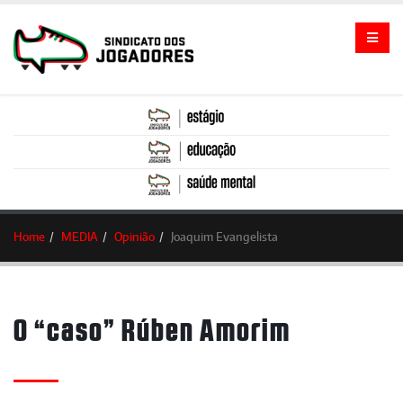
Home
MEDIA
Opinião
Joaquim Evangelista
O “caso” Rúben Amorim