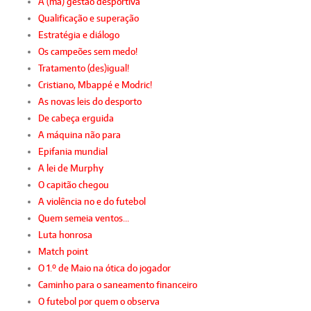
A (má) gestão desportiva
Qualificação e superação
Estratégia e diálogo
Os campeões sem medo!
Tratamento (des)igual!
Cristiano, Mbappé e Modric!
As novas leis do desporto
De cabeça erguida
A máquina não para
Epifania mundial
A lei de Murphy
O capitão chegou
A violência no e do futebol
Quem semeia ventos…
Luta honrosa
Match point
O 1.º de Maio na ótica do jogador
Caminho para o saneamento financeiro
O futebol por quem o observa