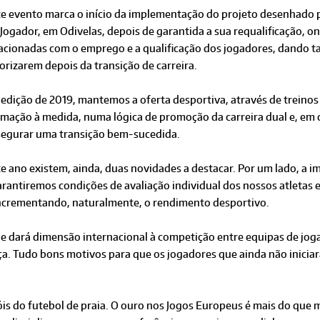
te evento marca o início da implementação do projeto desenhado p
Jogador, em Odivelas, depois de garantida a sua requalificação, o
lacionadas com o emprego e a qualificação dos jogadores, dando 
orizarem depois da transição de carreira.
edição de 2019, mantemos a oferta desportiva, através de treinos
mação à medida, numa lógica de promoção da carreira dual e, em c
segurar uma transição bem-sucedida.
te ano existem, ainda, duas novidades a destacar. Por um lado, a
arantiremos condições de avaliação individual dos nossos atletas 
 incrementando, naturalmente, o rendimento desportivo.
e dará dimensão internacional à competição entre equipas de joga
a. Tudo bons motivos para que os jogadores que ainda não inicia
is do futebol de praia. O ouro nos Jogos Europeus é mais do que