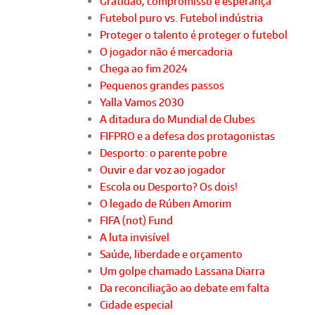
Gratidão, compromisso e esperança
Futebol puro vs. Futebol indústria
Proteger o talento é proteger o futebol
O jogador não é mercadoria
Chega ao fim 2024
Pequenos grandes passos
Yalla Vamos 2030
A ditadura do Mundial de Clubes
FIFPRO e a defesa dos protagonistas
Desporto: o parente pobre
Ouvir e dar voz ao jogador
Escola ou Desporto? Os dois!
O legado de Rúben Amorim
FIFA (not) Fund
A luta invisível
Saúde, liberdade e orçamento
Um golpe chamado Lassana Diarra
Da reconciliação ao debate em falta
Cidade especial