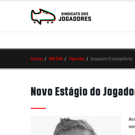
Home
MEDIA
Opinião
Joaquim Evangelista
Novo Estágio do Jogado
Arr
nov