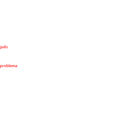
uguês
 problema