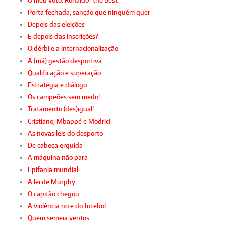
O meu voto: Ronaldo “the Best”
Porta fechada, sanção que ninguém quer
Depois das eleições
E depois das inscrições?
O dérbi e a internacionalização
A (má) gestão desportiva
Qualificação e superação
Estratégia e diálogo
Os campeões sem medo!
Tratamento (des)igual!
Cristiano, Mbappé e Modric!
As novas leis do desporto
De cabeça erguida
A máquina não para
Epifania mundial
A lei de Murphy
O capitão chegou
A violência no e do futebol
Quem semeia ventos…