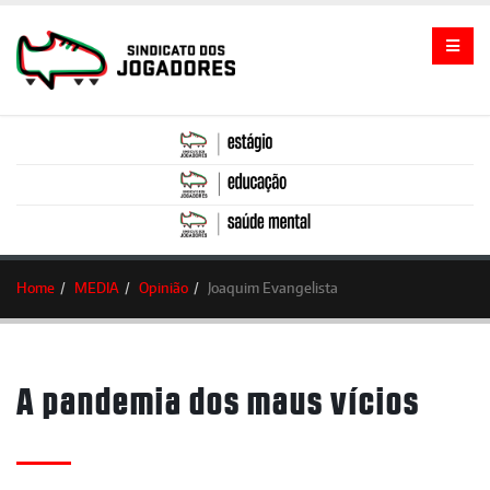
Home
MEDIA
Opinião
Joaquim Evangelista
A pandemia dos maus vícios