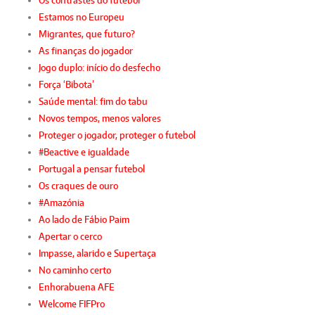
Os contrastes do futebol
Estamos no Europeu
Migrantes, que futuro?
As finanças do jogador
Jogo duplo: início do desfecho
Força ‘Bibota’
Saúde mental: fim do tabu
Novos tempos, menos valores
Proteger o jogador, proteger o futebol
#Beactive e igualdade
Portugal a pensar futebol
Os craques de ouro
#Amazónia
Ao lado de Fábio Paim
Apertar o cerco
Impasse, alarido e Supertaça
No caminho certo
Enhorabuena AFE
Welcome FIFPro