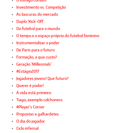
O inimigo comum
Investimento vs. Competição
As loucuras do mercado
Duplo 'Kick-Off'
Do futebol para o mundo
O tempo e o espaço próprio do futebol feminino
Instrumentalizar o poder
De Paris para o futuro
Formação, a que custo?
Geração ‘Millennials’
#Estágio2017
Jogadores jovens! Que futuro?
Querer é poder!
A vida está primeiro
Tiago, exemplo colchonero
#Player’s Corner
Propostas e galhardetes
O dia do jogador
Ciclo infernal