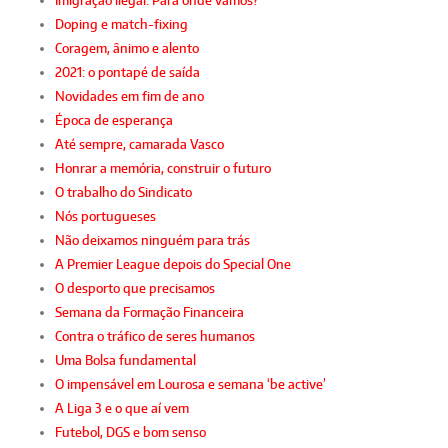
Imigração ilegal. Para onde vamos?
Doping e match-fixing
Coragem, ânimo e alento
2021: o pontapé de saída
Novidades em fim de ano
Época de esperança
Até sempre, camarada Vasco
Honrar a memória, construir o futuro
O trabalho do Sindicato
Nós portugueses
Não deixamos ninguém para trás
A Premier League depois do Special One
O desporto que precisamos
Semana da Formação Financeira
Contra o tráfico de seres humanos
Uma Bolsa fundamental
O impensável em Lourosa e semana ‘be active’
A Liga 3 e o que aí vem
Futebol, DGS e bom senso