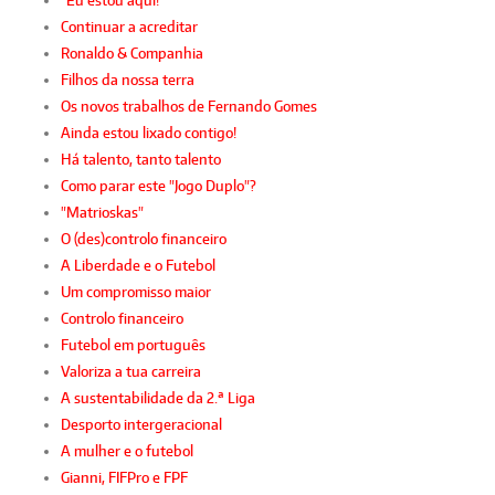
"Eu estou aqui!"
Continuar a acreditar
Ronaldo & Companhia
Filhos da nossa terra
Os novos trabalhos de Fernando Gomes
Ainda estou lixado contigo!
Há talento, tanto talento
Como parar este "Jogo Duplo"?
"Matrioskas"
O (des)controlo financeiro
A Liberdade e o Futebol
Um compromisso maior
Controlo financeiro
Futebol em português
Valoriza a tua carreira
A sustentabilidade da 2.ª Liga
Desporto intergeracional
A mulher e o futebol
Gianni, FIFPro e FPF