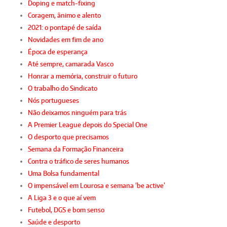
Doping e match-fixing
Coragem, ânimo e alento
2021: o pontapé de saída
Novidades em fim de ano
Época de esperança
Até sempre, camarada Vasco
Honrar a memória, construir o futuro
O trabalho do Sindicato
Nós portugueses
Não deixamos ninguém para trás
A Premier League depois do Special One
O desporto que precisamos
Semana da Formação Financeira
Contra o tráfico de seres humanos
Uma Bolsa fundamental
O impensável em Lourosa e semana ‘be active’
A Liga 3 e o que aí vem
Futebol, DGS e bom senso
Saúde e desporto