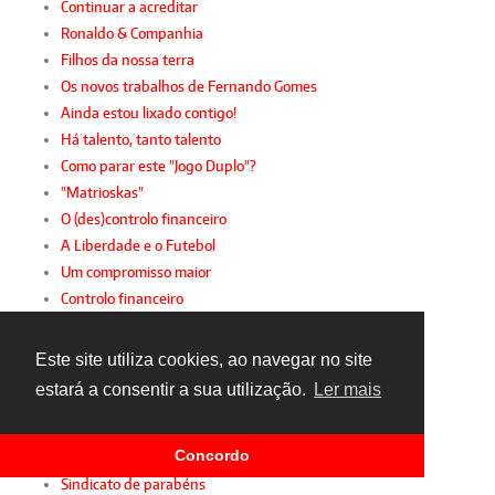
Continuar a acreditar
Ronaldo & Companhia
Filhos da nossa terra
Os novos trabalhos de Fernando Gomes
Ainda estou lixado contigo!
Há talento, tanto talento
Como parar este "Jogo Duplo"?
"Matrioskas"
O (des)controlo financeiro
A Liberdade e o Futebol
Um compromisso maior
Controlo financeiro
Futebol em português
Valoriza a tua carreira
Este site utiliza cookies, ao navegar no site
A sustentabilidade da 2.ª Liga
estará a consentir a sua utilização.
Ler mais
Desporto intergeracional
A mulher e o futebol
Concordo
Gianni, FIFPro e FPF
Sindicato de parabéns