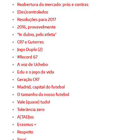
Reabertura do mercado: prós e contras
(Des)controlados
Resoluções para 2017
2016, provavelmente
"In dubio, pelo atleta"
CR7 e Guterres
Jogo Duplo (2)
#Record 67
A voz de Uchebo
Edu e o jogo da vida
Geração CR7
Madrid, capital do futebol
O tamanho do nosso futebol
Vale (quase) tudo!
Tolerância zero
A(TAD)os
Erasmus +
Respeito
Siga!