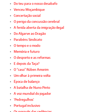
Do teu para o nosso desabafo
Venceu Moçambique
Concertação social
O perigo da concussão cerebral
A ferida aberta da imigração ilegal
Do Algarve ao Dragão
Parabéns Sindicato
O tempo e o modo
Memória e futuro
O desporto e as reformas
E depois da Taça?
O “caso” Rúben Amorim
Um olhar à primeira volta
Época de balanço
A batalha de Nuno Pinto
A voz mundial do jogador
'Pedregulhos'
Portugal inclusivo
Os porquês das cedências