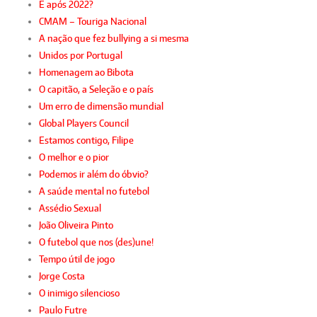
E após 2022?
CMAM – Touriga Nacional
A nação que fez bullying a si mesma
Unidos por Portugal
Homenagem ao Bibota
O capitão, a Seleção e o país
Um erro de dimensão mundial
Global Players Council
Estamos contigo, Filipe
O melhor e o pior
Podemos ir além do óbvio?
A saúde mental no futebol
Assédio Sexual
João Oliveira Pinto
O futebol que nos (des)une!
Tempo útil de jogo
Jorge Costa
O inimigo silencioso
Paulo Futre