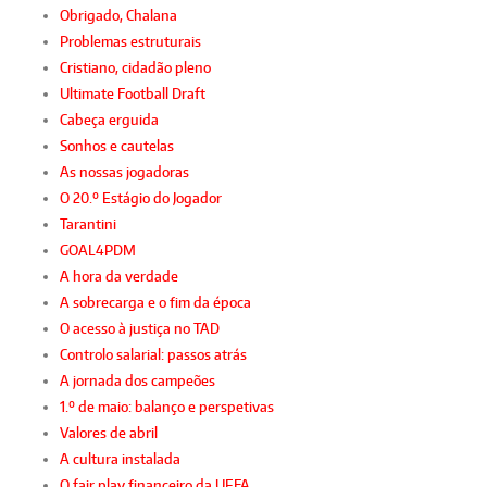
Obrigado, Chalana
Problemas estruturais
Cristiano, cidadão pleno
Ultimate Football Draft
Cabeça erguida
Sonhos e cautelas
As nossas jogadoras
O 20.º Estágio do Jogador
Tarantini
GOAL4PDM
A hora da verdade
A sobrecarga e o fim da época
O acesso à justiça no TAD
Controlo salarial: passos atrás
A jornada dos campeões
1.º de maio: balanço e perspetivas
Valores de abril
A cultura instalada
O fair play financeiro da UEFA