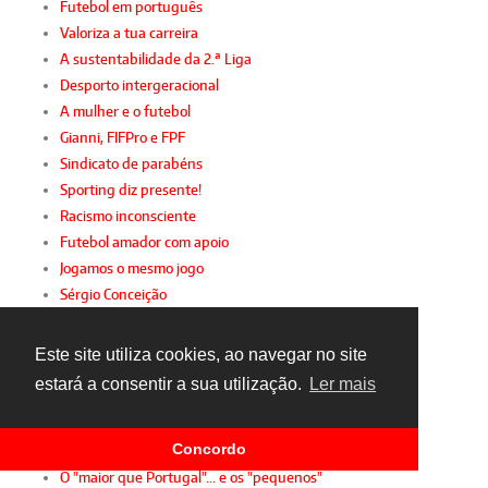
Futebol em português
Valoriza a tua carreira
A sustentabilidade da 2.ª Liga
Desporto intergeracional
A mulher e o futebol
Gianni, FIFPro e FPF
Sindicato de parabéns
Sporting diz presente!
Racismo inconsciente
Futebol amador com apoio
Jogamos o mesmo jogo
Sérgio Conceição
A festa da insignificância
Virar de página
Este site utiliza cookies, ao navegar no site
Um olhar sobre 2015
estará a consentir a sua utilização.
Ler mais
O lado negro da FIFA
Obrigado, Bosman
Concordo
TAD: justiça para ricos
O "maior que Portugal"... e os "pequenos"