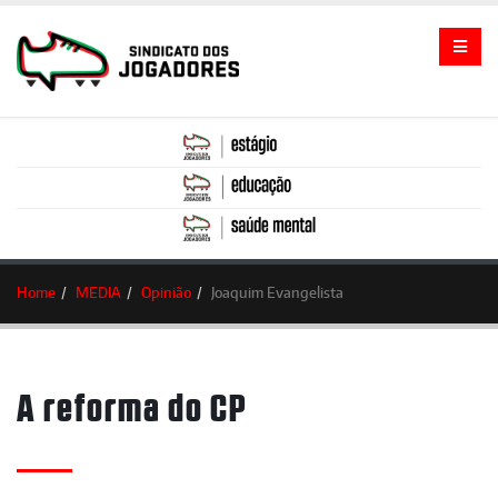
Home
MEDIA
Opinião
Joaquim Evangelista
A reforma do CP