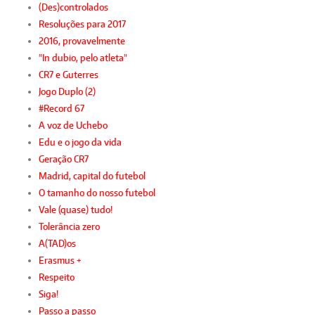
(Des)controlados
Resoluções para 2017
2016, provavelmente
"In dubio, pelo atleta"
CR7 e Guterres
Jogo Duplo (2)
#Record 67
A voz de Uchebo
Edu e o jogo da vida
Geração CR7
Madrid, capital do futebol
O tamanho do nosso futebol
Vale (quase) tudo!
Tolerância zero
A(TAD)os
Erasmus +
Respeito
Siga!
Passo a passo