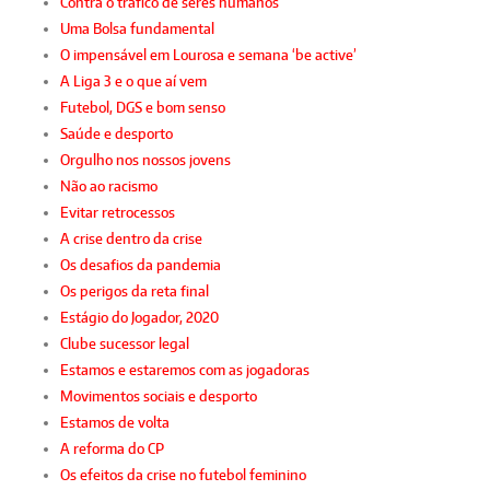
Contra o tráfico de seres humanos
Uma Bolsa fundamental
O impensável em Lourosa e semana ‘be active’
A Liga 3 e o que aí vem
Futebol, DGS e bom senso
Saúde e desporto
Orgulho nos nossos jovens
Não ao racismo
Evitar retrocessos
A crise dentro da crise
Os desafios da pandemia
Os perigos da reta final
Estágio do Jogador, 2020
Clube sucessor legal
Estamos e estaremos com as jogadoras
Movimentos sociais e desporto
Estamos de volta
A reforma do CP
Os efeitos da crise no futebol feminino