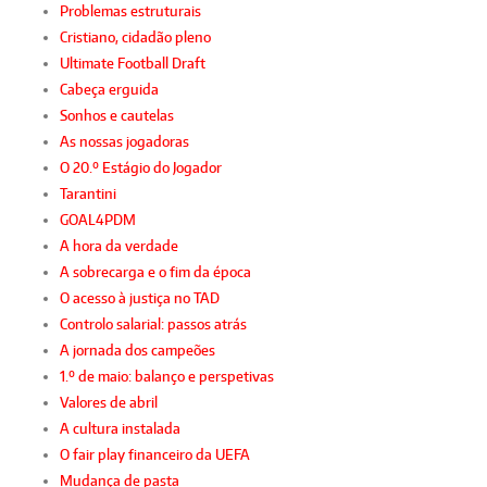
Problemas estruturais
Cristiano, cidadão pleno
Ultimate Football Draft
Cabeça erguida
Sonhos e cautelas
As nossas jogadoras
O 20.º Estágio do Jogador
Tarantini
GOAL4PDM
A hora da verdade
A sobrecarga e o fim da época
O acesso à justiça no TAD
Controlo salarial: passos atrás
A jornada dos campeões
1.º de maio: balanço e perspetivas
Valores de abril
A cultura instalada
O fair play financeiro da UEFA
Mudança de pasta