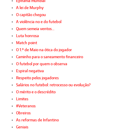
Epifania mundial
A lei de Murphy
O capitão chegou
A violência no e do futebol
Quem semeia ventos…
Luta honrosa
Match point
O 1.º de Maio na ótica do jogador
Caminho para o saneamento financeiro
O futebol por quem o observa
Espiral negativa
Respeito pelos jogadores
Salários no futebol: retrocesso ou evolução?
O mérito e o descrédito
Limites
#Veteranos
Obreiros
As reformas de Infantino
Geniais