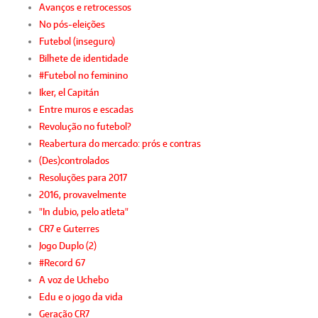
Avanços e retrocessos
No pós-eleições
Futebol (inseguro)
Bilhete de identidade
#Futebol no feminino
Iker, el Capitán
Entre muros e escadas
Revolução no futebol?
Reabertura do mercado: prós e contras
(Des)controlados
Resoluções para 2017
2016, provavelmente
"In dubio, pelo atleta"
CR7 e Guterres
Jogo Duplo (2)
#Record 67
A voz de Uchebo
Edu e o jogo da vida
Geração CR7