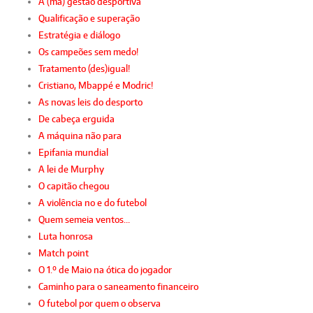
A (má) gestão desportiva
Qualificação e superação
Estratégia e diálogo
Os campeões sem medo!
Tratamento (des)igual!
Cristiano, Mbappé e Modric!
As novas leis do desporto
De cabeça erguida
A máquina não para
Epifania mundial
A lei de Murphy
O capitão chegou
A violência no e do futebol
Quem semeia ventos…
Luta honrosa
Match point
O 1.º de Maio na ótica do jogador
Caminho para o saneamento financeiro
O futebol por quem o observa