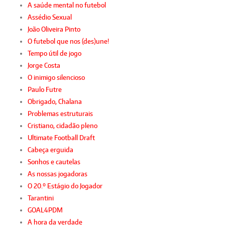
A saúde mental no futebol
Assédio Sexual
João Oliveira Pinto
O futebol que nos (des)une!
Tempo útil de jogo
Jorge Costa
O inimigo silencioso
Paulo Futre
Obrigado, Chalana
Problemas estruturais
Cristiano, cidadão pleno
Ultimate Football Draft
Cabeça erguida
Sonhos e cautelas
As nossas jogadoras
O 20.º Estágio do Jogador
Tarantini
GOAL4PDM
A hora da verdade