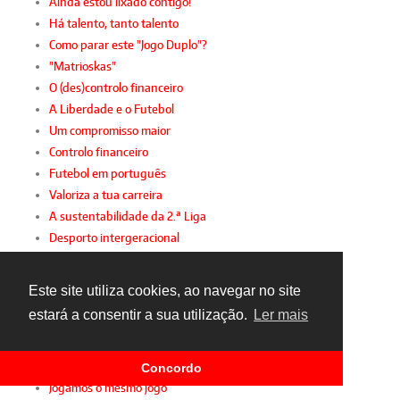
Ainda estou lixado contigo!
Há talento, tanto talento
Como parar este "Jogo Duplo"?
"Matrioskas"
O (des)controlo financeiro
A Liberdade e o Futebol
Um compromisso maior
Controlo financeiro
Futebol em português
Valoriza a tua carreira
A sustentabilidade da 2.ª Liga
Desporto intergeracional
A mulher e o futebol
Gianni, FIFPro e FPF
Este site utiliza cookies, ao navegar no site
Sindicato de parabéns
estará a consentir a sua utilização.
Ler mais
Sporting diz presente!
Racismo inconsciente
Futebol amador com apoio
Concordo
Jogamos o mesmo jogo