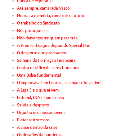
Época de esperança
Até sempre, camarada Vasco
Honrar a memória, construir o futuro
O trabalho do Sindicato
Nós portugueses
Não deixamos ninguém para trás
A Premier League depois do Special One
O desporto que precisamos
Semana da Formação Financeira
Contra o tráfico de seres humanos
Uma Bolsa fundamental
O impensável em Lourosa e semana ‘be active’
A Liga 3 e o que aí vem
Futebol, DGS e bom senso
Saúde e desporto
Orgulho nos nossos jovens
Evitar retrocessos
A crise dentro da crise
Os desafios da pandemia