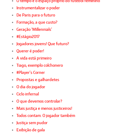
O tempo e o espaço próprio do futebol feminino
Instrumentalizar o poder
De Paris para o futuro
Formação, a que custo?
Geração ‘Millennials’
#Estágio2017
Jogadores jovens! Que futuro?
Querer é poder!
A vida está primeiro
Tiago, exemplo colchonero
#Player’s Corner
Propostas e galhardetes
O dia do jogador
Ciclo infernal
O que devemos controlar?
Mais justiça e menos justiceiros!
Todos contam. O jogador também
Justiça sem pudor
Exibição de gala