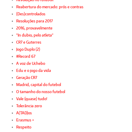
Reabertura do mercado: prós e contras
(Des)controlados
Resoluções para 2017
2016, provavelmente
"In dubio, pelo atleta"
CR7 e Guterres
Jogo Duplo (2)
#Record 67
A voz de Uchebo
Edu e o jogo da vida
Geração CR7
Madrid, capital do futebol
O tamanho do nosso futebol
Vale (quase) tudo!
Tolerância zero
A(TAD)os
Erasmus +
Respeito