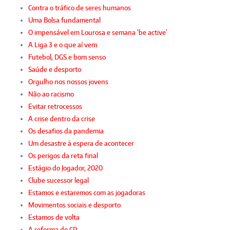
Contra o tráfico de seres humanos
Uma Bolsa fundamental
O impensável em Lourosa e semana ‘be active’
A Liga 3 e o que aí vem
Futebol, DGS e bom senso
Saúde e desporto
Orgulho nos nossos jovens
Não ao racismo
Evitar retrocessos
A crise dentro da crise
Os desafios da pandemia
Um desastre à espera de acontecer
Os perigos da reta final
Estágio do Jogador, 2020
Clube sucessor legal
Estamos e estaremos com as jogadoras
Movimentos sociais e desporto
Estamos de volta
A reforma do CP