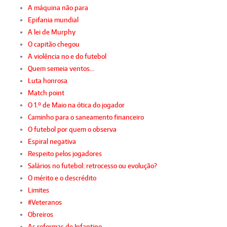
A máquina não para
Epifania mundial
A lei de Murphy
O capitão chegou
A violência no e do futebol
Quem semeia ventos…
Luta honrosa
Match point
O 1.º de Maio na ótica do jogador
Caminho para o saneamento financeiro
O futebol por quem o observa
Espiral negativa
Respeito pelos jogadores
Salários no futebol: retrocesso ou evolução?
O mérito e o descrédito
Limites
#Veteranos
Obreiros
As reformas de Infantino