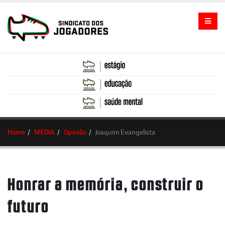
Home
MEDIA
Opinião
Joaquim Evangelista
Honrar a memória, construir o
futuro