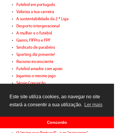
Futebol em português
Valoriza a tua carreira
A sustentabilidade da 2.ª Liga
Desporto intergeracional
A mulher e o futebol
Gianni, FIFPro e FPF
Sindicato de parabéns
Sporting diz presente!
Racismo inconsciente
Futebol amador com apoio
Jogamos o mesmo jogo
Sérgio Conceição
A festa da insignificância
Este site utiliza cookies, ao navegar no site
Virar de página
Um olhar sobre 2015
estará a consentir a sua utilização.
Ler mais
O lado negro da FIFA
Obrigado, Bosman
Concordo
TAD: justiça para ricos
O "maior que Portugal"... e os "pequenos"