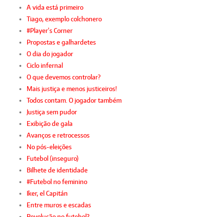
A vida está primeiro
Tiago, exemplo colchonero
#Player’s Corner
Propostas e galhardetes
O dia do jogador
Ciclo infernal
O que devemos controlar?
Mais justiça e menos justiceiros!
Todos contam. O jogador também
Justiça sem pudor
Exibição de gala
Avanços e retrocessos
No pós-eleições
Futebol (inseguro)
Bilhete de identidade
#Futebol no feminino
Iker, el Capitán
Entre muros e escadas
Revolução no futebol?