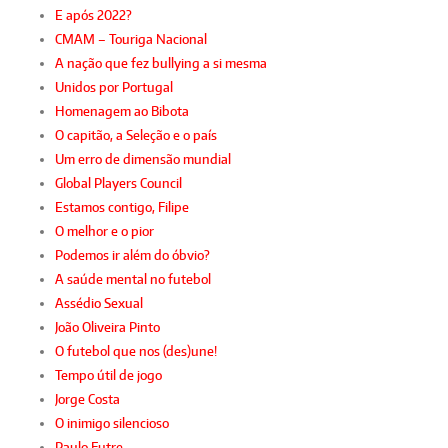
E após 2022?
CMAM – Touriga Nacional
A nação que fez bullying a si mesma
Unidos por Portugal
Homenagem ao Bibota
O capitão, a Seleção e o país
Um erro de dimensão mundial
Global Players Council
Estamos contigo, Filipe
O melhor e o pior
Podemos ir além do óbvio?
A saúde mental no futebol
Assédio Sexual
João Oliveira Pinto
O futebol que nos (des)une!
Tempo útil de jogo
Jorge Costa
O inimigo silencioso
Paulo Futre