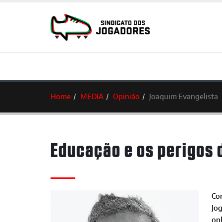
Home
MEDIA
Opinião
Joaquim Evangelista
Educação e os perigos 
Co
Jog
onl