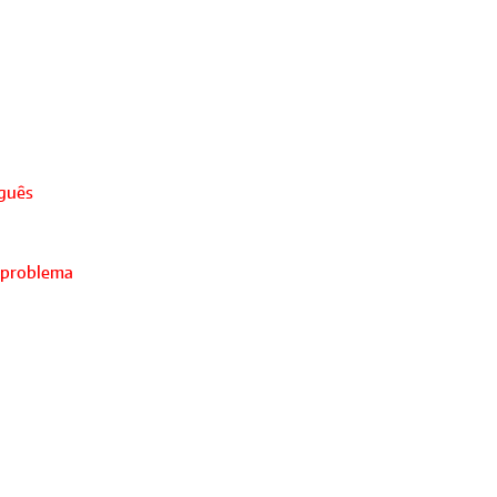
uguês
 problema