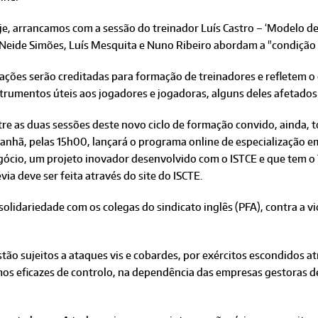
e, arrancamos com a sessão do treinador Luís Castro – ‘Modelo de j
 Neide Simões, Luís Mesquita e Nuno Ribeiro abordam a "condição 
 ações serão creditadas para formação de treinadores e refletem 
strumentos úteis aos jogadores e jogadoras, alguns deles afetado
re as duas sessões deste novo ciclo de formação convido, ainda, to
nhã, pelas 15h00, lançará o programa online de especialização em 
gócio, um projeto inovador desenvolvido com o ISTCE e que tem o
via deve ser feita através do site do ISCTE.
olidariedade com os colegas do sindicato inglês (PFA), contra a vi
estão sujeitos a ataques vis e cobardes, por exércitos escondidos a
mos eficazes de controlo, na dependência das empresas gestoras d