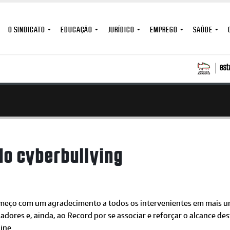
O SINDICATO
EDUCAÇÃO
JURÍDICO
EMPREGO
SAÚDE
do cyberbullying
meço com um agradecimento a todos os intervenientes em mais um 
adores e, ainda, ao Record por se associar e reforçar o alcance d
ine.