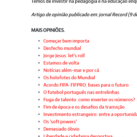
Temos de investir na pedagogia e na educação enqu
Artigo de opinião publicado em: jornal Record (9 d
MAIS OPINIÕES.
Começar bem importa
Desfecho mundial
Jorge Jesus: let's roll
Estamos de volta
Notícias além-mar e por cá
Os holofotes do Mundial
Acordo FIFA-FIFPRO: bases para o futuro
O futebol português nas entrelinhas
Fuga de talento: como inverter os números?
Fim de época e os desafios da transição
Investimento estrangeiro: entre a oportunida
Os 'soft powers'
Demasiado óbvio
Liberdade e cidadania desportiva