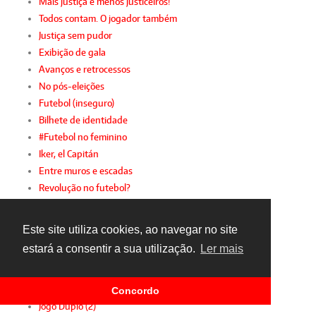
Mais justiça e menos justiceiros!
Todos contam. O jogador também
Justiça sem pudor
Exibição de gala
Avanços e retrocessos
No pós-eleições
Futebol (inseguro)
Bilhete de identidade
#Futebol no feminino
Iker, el Capitán
Entre muros e escadas
Revolução no futebol?
Reabertura do mercado: prós e contras
(Des)controlados
Este site utiliza cookies, ao navegar no site
Resoluções para 2017
estará a consentir a sua utilização.
Ler mais
2016, provavelmente
"In dubio, pelo atleta"
CR7 e Guterres
Concordo
Jogo Duplo (2)