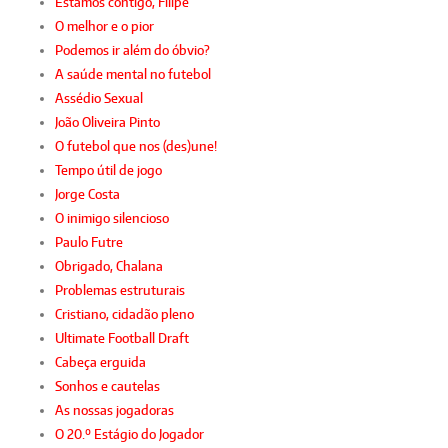
Estamos contigo, Filipe
O melhor e o pior
Podemos ir além do óbvio?
A saúde mental no futebol
Assédio Sexual
João Oliveira Pinto
O futebol que nos (des)une!
Tempo útil de jogo
Jorge Costa
O inimigo silencioso
Paulo Futre
Obrigado, Chalana
Problemas estruturais
Cristiano, cidadão pleno
Ultimate Football Draft
Cabeça erguida
Sonhos e cautelas
As nossas jogadoras
O 20.º Estágio do Jogador