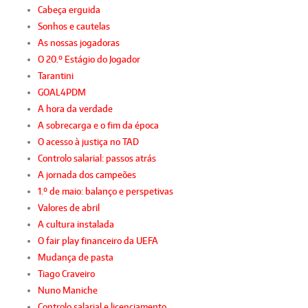
Cabeça erguida
Sonhos e cautelas
As nossas jogadoras
O 20.º Estágio do Jogador
Tarantini
GOAL4PDM
A hora da verdade
A sobrecarga e o fim da época
O acesso à justiça no TAD
Controlo salarial: passos atrás
A jornada dos campeões
1.º de maio: balanço e perspetivas
Valores de abril
A cultura instalada
O fair play financeiro da UEFA
Mudança de pasta
Tiago Craveiro
Nuno Maniche
Controlo salarial e licenciamento