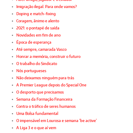
Imigração ilegal. Para onde vamos?
Doping e match-fixing
Coragem, ânimo e alento
2021: o pontapé de saída
Novidades em fim de ano
Época de esperança
Até sempre, camarada Vasco
Honrar a memória, construir o futuro
O trabalho do Sindicato
Nós portugueses
Não deixamos ninguém para trás
A Premier League depois do Special One
O desporto que precisamos
Semana da Formação Financeira
Contra o tráfico de seres humanos
Uma Bolsa fundamental
O impensável em Lourosa e semana ‘be active’
A Liga 3 e o que aí vem