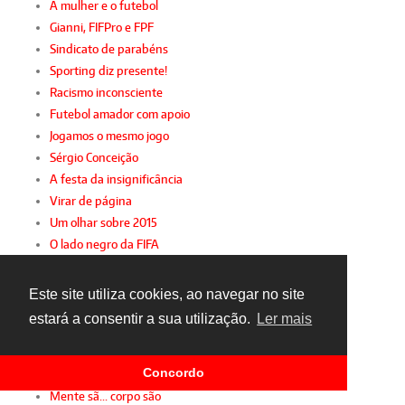
A mulher e o futebol
Gianni, FIFPro e FPF
Sindicato de parabéns
Sporting diz presente!
Racismo inconsciente
Futebol amador com apoio
Jogamos o mesmo jogo
Sérgio Conceição
A festa da insignificância
Virar de página
Um olhar sobre 2015
O lado negro da FIFA
Obrigado, Bosman
TAD: justiça para ricos
Este site utiliza cookies, ao navegar no site
O "maior que Portugal"... e os "pequenos"
estará a consentir a sua utilização.
Ler mais
Confiança
PER ante PER
Concordo
Pura irracionalidade
Mente sã... corpo são