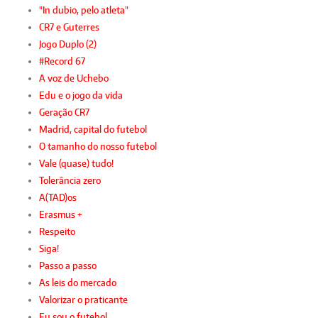
"In dubio, pelo atleta"
CR7 e Guterres
Jogo Duplo (2)
#Record 67
A voz de Uchebo
Edu e o jogo da vida
Geração CR7
Madrid, capital do futebol
O tamanho do nosso futebol
Vale (quase) tudo!
Tolerância zero
A(TAD)os
Erasmus +
Respeito
Siga!
Passo a passo
As leis do mercado
Valorizar o praticante
Eu sou o futebol